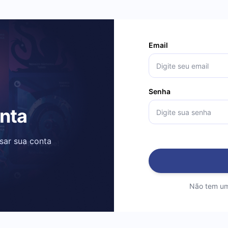
Email
Senha
onta
ssar sua conta
Não tem um