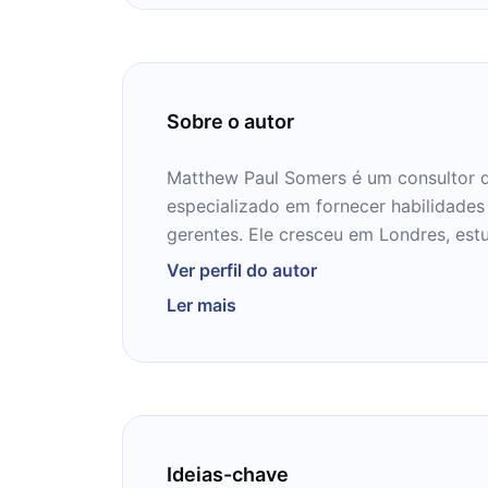
Sobre o autor
Matthew Paul Somers é um consultor 
especializado em fornecer habilidades
gerentes. Ele cresceu em Londres, es
School e começou sua vida profission
Ver perfil do autor
em sua filial de Notting Hill.
Ler mais
Ideias-chave