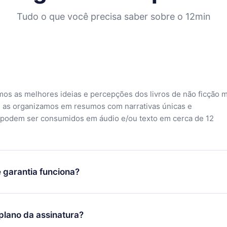
Tudo o que você precisa saber sobre o 12min
mos as melhores ideias e percepções dos livros de não ficção 
 as organizamos em resumos com narrativas únicas e
 podem ser consumidos em áudio e/ou texto em cerca de 12
 garantia funciona?
o aplicativo e começar a aproveitar nossa biblioteca. Se por a
sfeito com nossa plataforma, basta entrar em contato com nossa
lano da assinatura?
ontato@12min.com) em até 7 dias após a compra e solicitar o