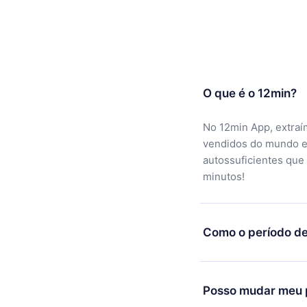
O que é o 12min?
No 12min App, extraí
vendidos do mundo e
autossuficientes que
minutos!
Como o período de
Você pode baixar noss
motivo não ficar sati
Posso mudar meu p
equipe de suporte (c