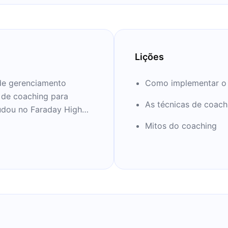
Lições
de gerenciamento
Como implementar o
 de coaching para
As técnicas de coach
tudou no Faraday High
al com o Barclays Bank
Mitos do coaching