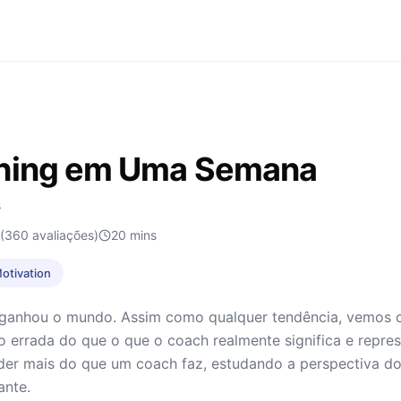
hing em Uma Semana
s
(360 avaliações)
20
mins
Motivation
ganhou o mundo. Assim como qualquer tendência, vemos c
 errada do que o que o coach realmente significa e repre
der mais do que um coach faz, estudando a perspectiva d
ante.