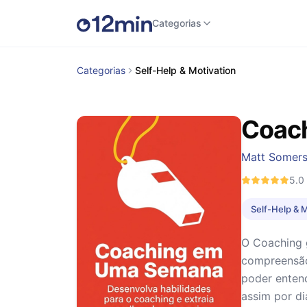
Categorias
Categorias
Self-Help & Motivation
Coac
Matt Somer
5.0
Self-Help & 
O Coaching 
compreensão
poder enten
assim por di