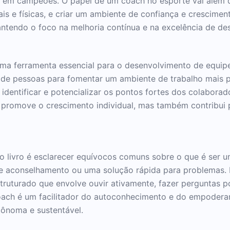
em campeões. O papel de um coach no esporte vai além de 
is e físicas, e criar um ambiente de confiança e crescimen
mantendo o foco na melhoria contínua e na excelência de d
a ferramenta essencial para o desenvolvimento de equipes
 de pessoas para fomentar um ambiente de trabalho mais p
identificar e potencializar os pontos fortes dos colabora
só promove o crescimento individual, mas também contribui 
do livro é esclarecer equívocos comuns sobre o que é ser 
conselhamento ou uma solução rápida para problemas. No
ruturado que envolve ouvir ativamente, fazer perguntas po
coach é um facilitador do autoconhecimento e do empodera
tônoma e sustentável.