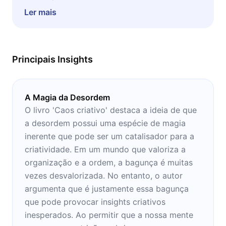
bagunçado, caótico, sem organização e não
Ler mais
sabe como trabalhar no meio do furacão.
Esta obra vai ajudar você a superar a
necessidade de ver tudo ordenado,
Principais Insights
sistematizado e planejado cuidadosamente
para conseguir render.
A Magia da Desordem
O livro 'Caos criativo' destaca a ideia de que
a desordem possui uma espécie de magia
inerente que pode ser um catalisador para a
criatividade. Em um mundo que valoriza a
organização e a ordem, a bagunça é muitas
vezes desvalorizada. No entanto, o autor
argumenta que é justamente essa bagunça
que pode provocar insights criativos
inesperados. Ao permitir que a nossa mente