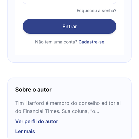
Esqueceu a senha?
Entrar
Não tem uma conta?
Cadastre-se
Sobre o autor
Tim Harford é membro do conselho editorial
do Financial Times. Sua coluna, “o
Undercover Economist”, que revela as idéias
Ver perfil do autor
econômicas por trás de experiências
Ler mais
cotidianas, é publicado no Financial Times e