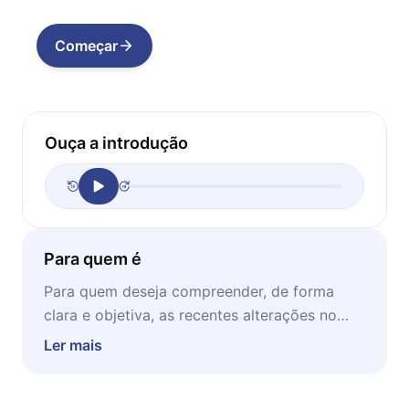
Começar
Ouça a introdução
Para quem é
Para quem deseja compreender, de forma
clara e objetiva, as recentes alterações no
IOF, seus motivos, os envolvidos e os
Ler mais
impactos práticos no dia a dia dos brasileiros.