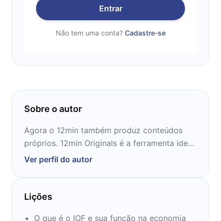
Entrar
Não tem uma conta?
Cadastre-se
Sobre o autor
Agora o 12min também produz conteúdos
próprios. 12min Originals é a ferramenta ideal
para te conduzir na jornada rumo ao
Ver perfil do autor
conhecimento!
Lições
O que é o IOF e sua função na economia