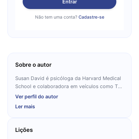
Entrar
Não tem uma conta?
Cadastre-se
Sobre o autor
Susan David é psicóloga da Harvard Medical
School e colaboradora em veículos como The
New York Times, The Wall Street Journal e
Ver perfil do autor
The Washington Post. Se popularizou com
Ler mais
uma palestra sobre agilidade emocional no
TED e se tornou uma best-seller ao divulgar
essa ideia por meio de livros.
Lições