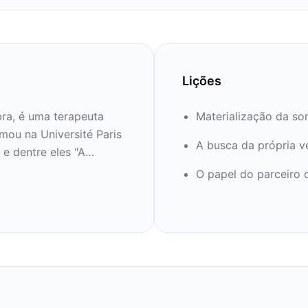
Lições
ra, é uma terapeuta
Materialização da s
mou na Université Paris
A busca da própria 
, e dentre eles "A
ensos best-sellers. Caso
O papel do parceiro 
 essa incrível mulher
nos próximos 12 minutos.