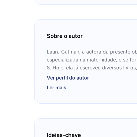
Sobre o autor
Laura Gutman, a autora da presente ob
especializada na maternidade, e se for
8. Hoje, ela já escreveu diversos livros
Biografia Humana" e "Crianza", dois im
Ver perfil do autor
deseje aprender um pouco mais do que
Ler mais
tem a ensinar, mergulhe em seu livro 
Ideias-chave