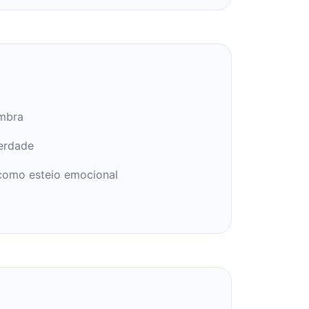
ombra
verdade
como esteio emocional