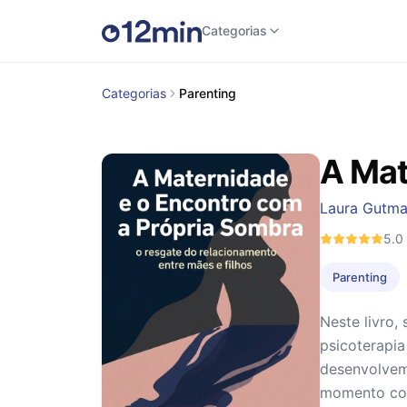
Categorias
Categorias
Parenting
A Mat
Laura Gutm
5.0
Parenting
Neste livro,
psicoterapi
desenvolvem
momento com