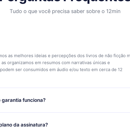
Tudo o que você precisa saber sobre o 12min
mos as melhores ideias e percepções dos livros de não ficção 
 as organizamos em resumos com narrativas únicas e
 podem ser consumidos em áudio e/ou texto em cerca de 12
 garantia funciona?
o aplicativo e começar a aproveitar nossa biblioteca. Se por a
sfeito com nossa plataforma, basta entrar em contato com nossa
lano da assinatura?
ontato@12min.com) em até 7 dias após a compra e solicitar o