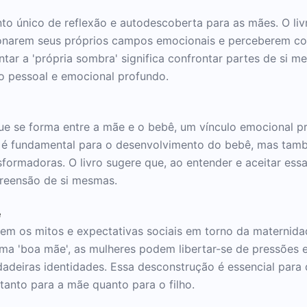
 único de reflexão e autodescoberta para as mães. O li
ionarem seus próprios campos emocionais e perceberem co
tar a 'própria sombra' significa confrontar partes de si
o pessoal e emocional profundo.
que se forma entre a mãe e o bebê, um vínculo emocional p
aço é fundamental para o desenvolvimento do bebê, mas tam
sformadoras. O livro sugere que, ao entender e aceitar es
reensão de si mesmas.
e
rem os mitos e expectativas sociais em torno da maternidad
uma 'boa mãe', as mulheres podem libertar-se de pressões
deiras identidades. Essa desconstrução é essencial para 
tanto para a mãe quanto para o filho.