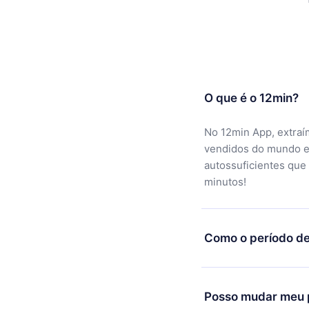
O que é o 12min?
No 12min App, extraí
vendidos do mundo e
autossuficientes que
minutos!
Como o período de
Você pode baixar noss
motivo não ficar sati
Posso mudar meu p
equipe de suporte (c