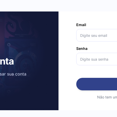
Email
Senha
onta
ssar sua conta
Não tem um