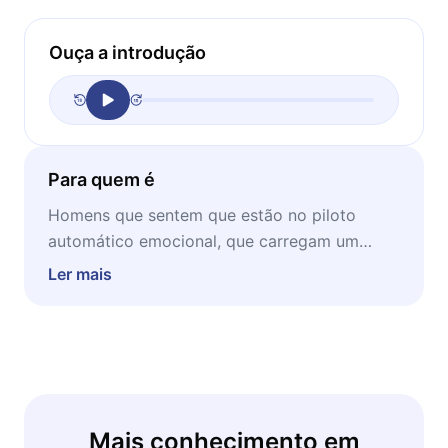
Ouça a introdução
Para quem é
Homens que sentem que estão no piloto
automático emocional, que carregam um
peso que não é deles, e qualquer pessoa que
Ler mais
queira entender como a vulnerabilidade pode
ser a maior força de um homem.
Mais conhecimento em