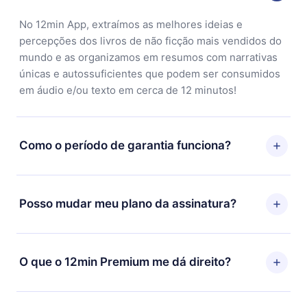
No 12min App, extraímos as melhores ideias e
percepções dos livros de não ficção mais vendidos do
mundo e as organizamos em resumos com narrativas
únicas e autossuficientes que podem ser consumidos
em áudio e/ou texto em cerca de 12 minutos!
Como o período de garantia funciona?
Você pode baixar nosso aplicativo e começar a
aproveitar nossa biblioteca. Se por algum motivo não
Posso mudar meu plano da assinatura?
ficar satisfeito com nossa plataforma, basta entrar em
contato com nossa equipe de suporte
Sim, mas a mudança só se aplicará a partir do próximo
(
contato@12min.com
) em até 7 dias após a compra e
período de cobrança. Por exemplo, se você decidiu
O que o 12min Premium me dá direito?
solicitar o reembolso do valor. Você receberá tudo que
mudar sua assinatura mensal para anual, após
pagou, sem perguntas ou burocracia.
confirmar a mudança para o plano anual, o novo plano
O 12min Premium é um plano que te garante acesso a
só será aplicado e cobrado após o aniversário de