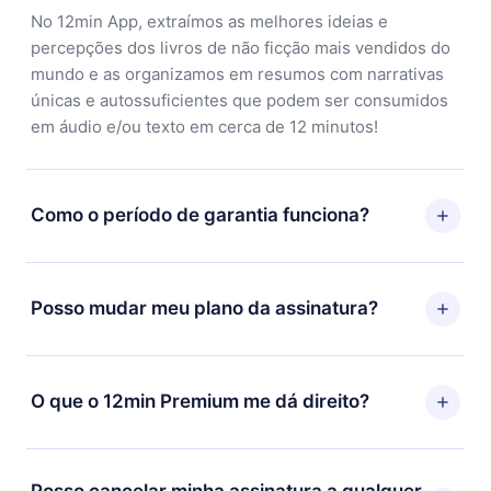
No 12min App, extraímos as melhores ideias e
percepções dos livros de não ficção mais vendidos do
mundo e as organizamos em resumos com narrativas
únicas e autossuficientes que podem ser consumidos
em áudio e/ou texto em cerca de 12 minutos!
Como o período de garantia funciona?
Você pode baixar nosso aplicativo e começar a
aproveitar nossa biblioteca. Se por algum motivo não
Posso mudar meu plano da assinatura?
ficar satisfeito com nossa plataforma, basta entrar em
contato com nossa equipe de suporte
Sim, mas a mudança só se aplicará a partir do próximo
(contato@12min.com) em até 7 dias após a compra e
período de cobrança. Por exemplo, se você decidiu
O que o 12min Premium me dá direito?
solicitar o reembolso do valor. Você receberá tudo que
mudar sua assinatura mensal para anual, após
pagou, sem perguntas ou burocracia.
confirmar a mudança para o plano anual, o novo plano
O 12min Premium é um plano que te garante acesso a
só será aplicado e cobrado após o aniversário de
toda nossa biblioteca de 2500+ títulos disponíveis em
Posso cancelar minha assinatura a qualquer