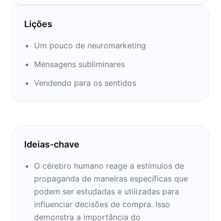
sobre por que compramos, seu primeiro livro
orientado aos consumidores, no qual
Lições
Lindstrom realizou um experimento de
marketing – inspirado no filme de 2009, Amor
Um pouco de neuromarketing
por contrato – para estudar os efeitos da
Mensagens subliminares
influência social nas decisões de compra.
Vendendo para os sentidos
Lindstrom é colunista da Fast Company,
[revista TIME] e da Harvard Business Review
e frequentemente contrinui com o NBC's
Today show. O autor escreveu seis livros
Ideias-chave
sobre marcas e comportamento do
consumidor. Ele é o sócio fundador e
O cérebro humano reage a estímulos de
presidente do Board of Buyology Inc. e
propaganda de maneiras específicas que
Diretor da Brand Sense Agency.
podem ser estudadas e utilizadas para
influenciar decisões de compra. Isso
demonstra a importância do