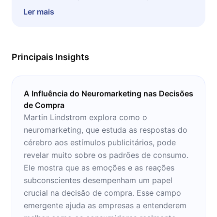
levam a comprar. Quase nunca é um processo
Ler mais
racional e agora você está diante de um bom
livro para ajudá-lo a entender maneiras de
trabalhar por mais vendas de seu produto ou
Principais Insights
serviço.
A Influência do Neuromarketing nas Decisões
de Compra
Martin Lindstrom explora como o
neuromarketing, que estuda as respostas do
cérebro aos estímulos publicitários, pode
revelar muito sobre os padrões de consumo.
Ele mostra que as emoções e as reações
subconscientes desempenham um papel
crucial na decisão de compra. Esse campo
emergente ajuda as empresas a entenderem