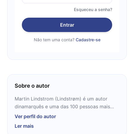
Esqueceu a senha?
Entrar
Não tem uma conta?
Cadastre-se
Sobre o autor
Martin Lindstrom (Lindstrøm) é um autor
dinamarquês e uma das 100 pessoas mais
influentes do mundo segundo a revista TIME.
Ver perfil do autor
Lindstrom escreveu os livros A lógica do
Ler mais
consumo (Buyology): Verdades e mentiras