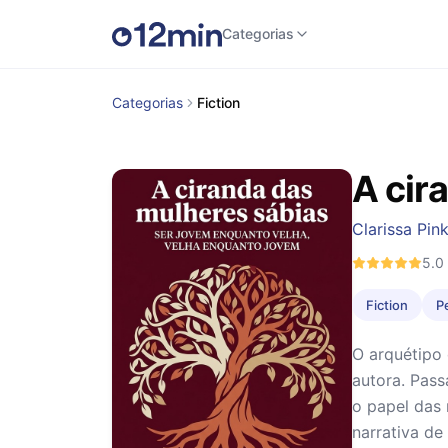
Categorias
Categorias
Fiction
A cir
Clarissa Pin
5.0
Fiction
P
O arquétipo 
autora. Pas
o papel das 
narrativa de