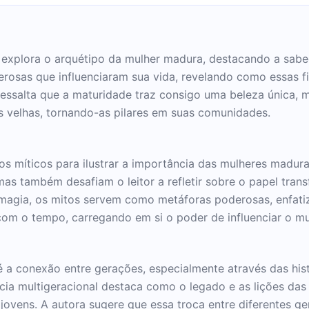
' explora o arquétipo da mulher madura, destacando a sabed
erosas que influenciaram sua vida, revelando como essas f
 ressalta que a maturidade traz consigo uma beleza única, 
 velhas, tornando-as pilares em suas comunidades.
ntos míticos para ilustrar a importância das mulheres madu
mas também desafiam o leitor a refletir sobre o papel tr
e magia, os mitos servem como metáforas poderosas, enfa
com o tempo, carregando em si o poder de influenciar o m
 a conexão entre gerações, especialmente através das his
ncia multigeracional destaca como o legado e as lições da
jovens. A autora sugere que essa troca entre diferentes g