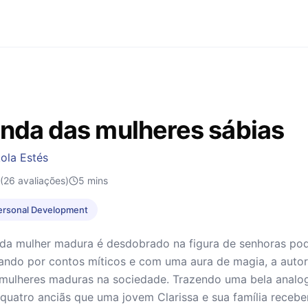
anda das mulheres sábias
kola Estés
(26 avaliações)
5
mins
ersonal Development
da mulher madura é desdobrado na figura de senhoras pode
sando por contos míticos e com uma aura de magia, a auto
mulheres maduras na sociedade. Trazendo uma bela analogi
 quatro anciãs que uma jovem Clarissa e sua família rece