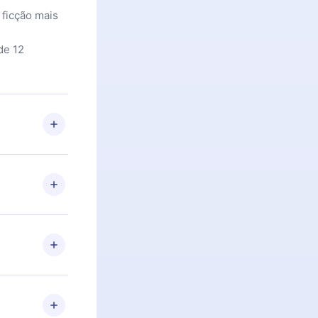
 ficção mais
de 12
 Se por algum
om nossa
itar o
racia.
 Por
firmar a
 aniversário
 de 2500+
de ler ou
Android e