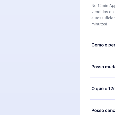
No 12min App
vendidos do
autossuficie
minutos!
Como o per
Você pode ba
motivo não f
Posso muda
equipe de su
reembolso do
Sim, mas a m
exemplo, se 
O que o 12
mudança para
de cobrança
O 12min Prem
títulos disp
Posso canc
ouvir a qual