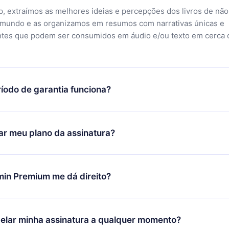
, extraímos as melhores ideias e percepções dos livros de não
 mundo e as organizamos em resumos com narrativas únicas e
ntes que podem ser consumidos em áudio e/ou texto em cerca 
íodo de garantia funciona?
ixar nosso aplicativo e começar a aproveitar nossa biblioteca.
icar satisfeito com nossa plataforma, basta entrar em contato c
r meu plano da assinatura?
porte (
contato@12min.com
) em até 7 dias após a compra e solic
 valor. Você receberá tudo que pagou, sem perguntas ou buroc
udança só se aplicará a partir do próximo período de cobrança.
você decidiu mudar sua assinatura mensal para anual, após con
min Premium me dá direito?
 o plano anual, o novo plano só será aplicado e cobrado após o
 daquele mês.
ium é um plano que te garante acesso a toda nossa biblioteca
oníveis em 3 línguas (Inglês, espanhol e português) que você po
elar minha assinatura a qualquer momento?
quer momento através do nosso aplicativo disponível para iOS, 