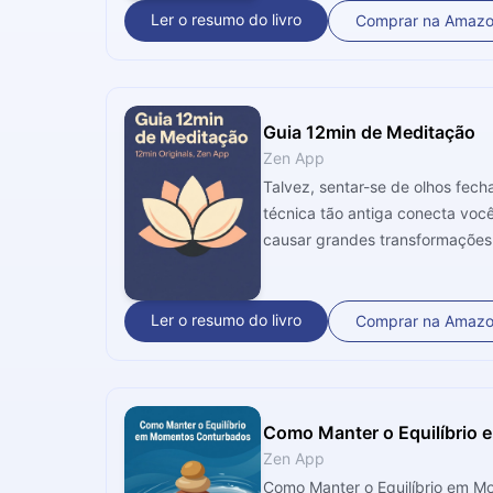
Ler o resumo do livro
Comprar na Amaz
Guia 12min de Meditação
Zen App
Talvez, sentar-se de olhos fech
técnica tão antiga conecta você com seu eu interior. Por isso, continue em frente para e
causar grandes transformações e
Ler o resumo do livro
Comprar na Amaz
Como Manter o Equilíbrio
Zen App
Como Manter o Equilíbrio em Mo