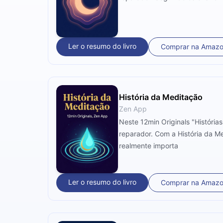
Ler o resumo do livro
Comprar na Amaz
História da Meditação
Zen App
Neste 12min Originals "História
reparador. Com a História da M
realmente importa
Ler o resumo do livro
Comprar na Amaz