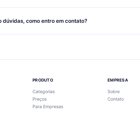
Você também pode ler ou ouvir seus títulos favoritos offline e
cida por não renovar sua assinatura do 12min, você pode cancel
 um quiz de perguntas para te ajudar a fixar o conteúdo no final
ento e o próximo ciclo de cobrança não ocorrerá.
o dúvidas, como entro em contato?
re para entrar em contato por
support@12min.com
.
PRODUTO
EMPRESA
Categorias
Sobre
Preços
Contato
Para Empresas