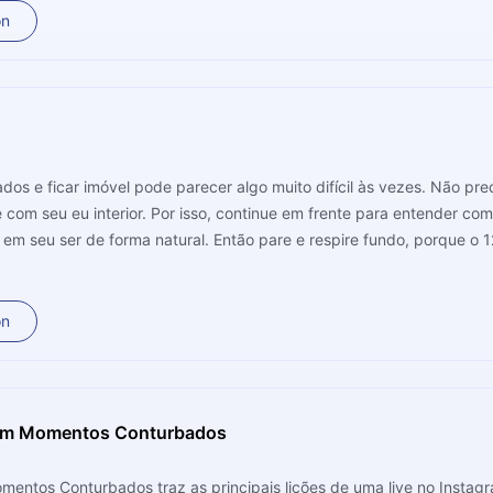
on
ados e ficar imóvel pode parecer algo muito difícil às vezes. Não pr
ntender como este hábito vai alterar sua neurofisiologia e
m seu ser de forma natural. Então pare e respire fundo, porque o 12
dentro, encontrando uma mente serena e uma profunda sensação de bem-estar.
on
 em Momentos Conturbados
mentos Conturbados traz as principais lições de uma live no Insta