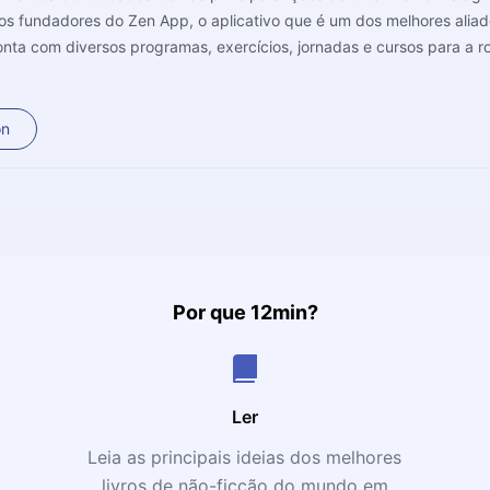
os fundadores do Zen App, o aplicativo que é um dos melhores alia
onta com diversos programas, exercícios, jornadas e cursos para a ro
próximos 12 minutos, você vai entender de que forma focar no presente tra
on
Por que 12min?
Ler
Leia as principais ideias dos melhores
livros de não-ficção do mundo em