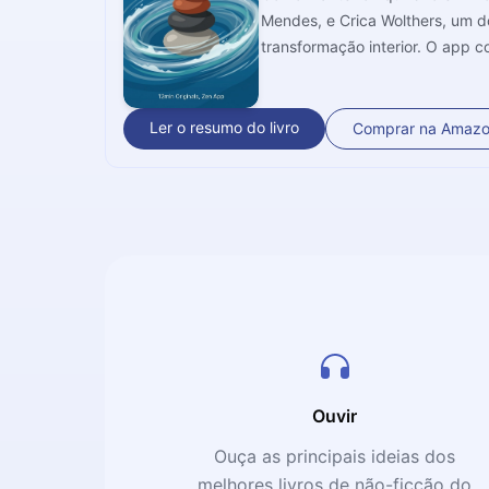
Mendes, e Crica Wolthers, um d
transformação interior. O app c
por evolução. Nos 
Ler o resumo do livro
Comprar na Amaz
Ouvir
Ouça as principais ideias dos
melhores livros de não-ficção do