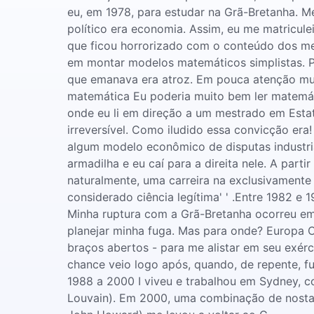
eu, em 1978, para estudar na Grã-Bretanha. Me
político era economia. Assim, eu me matricul
que ficou horrorizado com o conteúdo dos meu
em montar modelos matemáticos simplistas. P
que emanava era atroz. Em pouca atenção mud
matemática Eu poderia muito bem ler matemát
onde eu li em direção a um mestrado em Estat
irreversível. Como iludido essa convicção er
algum modelo econômico de disputas industria
armadilha e eu caí para a direita nele. A par
naturalmente, uma carreira na exclusivament
considerado ciência legítima' ' .Entre 1982 e
Minha ruptura com a Grã-Bretanha ocorreu em 1
planejar minha fuga. Mas para onde? Europa 
braços abertos - para me alistar em seu exér
chance veio logo após, quando, de repente, f
1988 a 2000 I viveu e trabalhou em Sydney, c
Louvain). Em 2000, uma combinação de nostalg