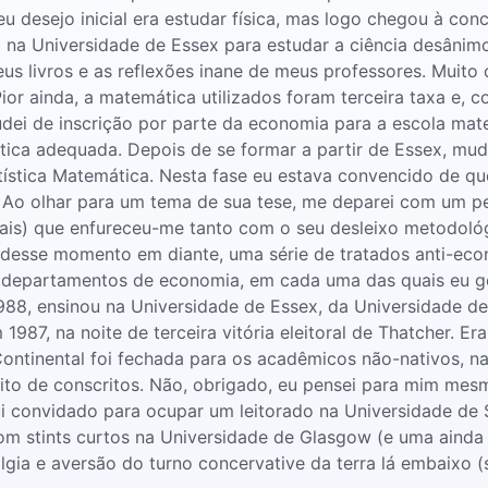
u desejo inicial era estudar física, mas logo chegou à con
ei na Universidade de Essex para estudar a ciência desânim
s livros e as reflexões inane de meus professores. Muito
ior ainda, a matemática utilizados foram terceira taxa e
ei de inscrição por parte da economia para a escola mate
ica adequada. Depois de se formar a partir de Essex, mu
ística Matemática. Nesta fase eu estava convencido de qu
a! Ao olhar para um tema de sua tese, me deparei com um p
is) que enfureceu-me tanto com o seu desleixo metodológi
tir desse momento em diante, uma série de tratados anti-ec
e departamentos de economia, em cada uma das quais eu 
 1988, ensinou na Universidade de Essex, da Universidade d
987, na noite de terceira vitória eleitoral de Thatcher. E
Continental foi fechada para os acadêmicos não-nativos, 
cito de conscritos. Não, obrigado, eu pensei para mim mes
ui convidado para ocupar um leitorado na Universidade de 
om stints curtos na Universidade de Glasgow (e uma ainda 
ia e aversão do turno concervative da terra lá embaixo (