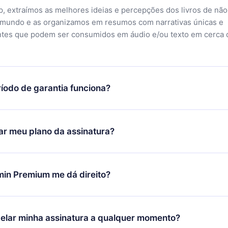
, extraímos as melhores ideias e percepções dos livros de não
 mundo e as organizamos em resumos com narrativas únicas e
ntes que podem ser consumidos em áudio e/ou texto em cerca 
íodo de garantia funciona?
ixar nosso aplicativo e começar a aproveitar nossa biblioteca.
icar satisfeito com nossa plataforma, basta entrar em contato c
r meu plano da assinatura?
porte (
contato@12min.com
) em até 7 dias após a compra e solic
 valor. Você receberá tudo que pagou, sem perguntas ou buroc
udança só se aplicará a partir do próximo período de cobrança.
você decidiu mudar sua assinatura mensal para anual, após con
min Premium me dá direito?
 o plano anual, o novo plano só será aplicado e cobrado após o
 daquele mês.
ium é um plano que te garante acesso a toda nossa biblioteca
oníveis em 3 línguas (Inglês, espanhol e português) que você po
elar minha assinatura a qualquer momento?
quer momento através do nosso aplicativo disponível para iOS, 