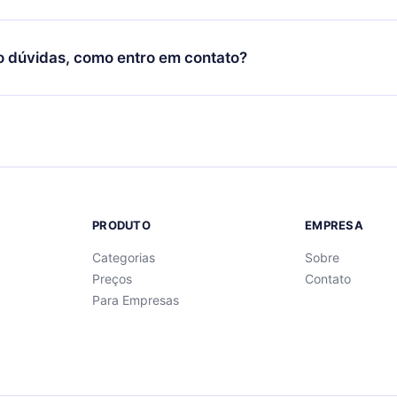
Você também pode ler ou ouvir seus títulos favoritos offline e
cida por não renovar sua assinatura do 12min, você pode cancel
 um quiz de perguntas para te ajudar a fixar o conteúdo no final
ento e o próximo ciclo de cobrança não ocorrerá.
o dúvidas, como entro em contato?
re para entrar em contato por
support@12min.com
.
PRODUTO
EMPRESA
Categorias
Sobre
Preços
Contato
Para Empresas