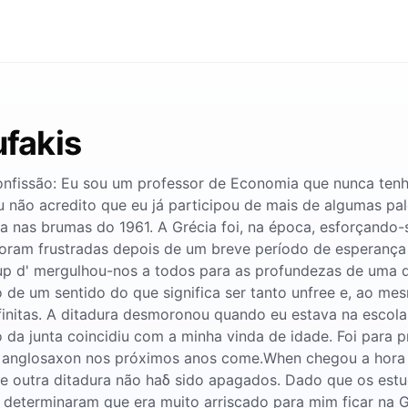
ufakis
nfissão: Eu sou um professor de Economia que nunca ten
não acredito que eu já participou de mais de algumas pa
a nas brumas do 1961. A Grécia foi, na época, esforçando-s
s foram frustradas depois de um breve período de esperanç
coup d' mergulhou-nos a todos para as profundezas de uma 
de um sentido do que significa ser tanto unfree e, ao m
finitas. A ditadura desmoronou quando eu estava na escola 
 da junta coincidiu com a minha vinda de idade. Foi para p
mo anglosaxon nos próximos anos come.When chegou a hora 
de outra ditadura não haδ sido apagados. Dado que os estu
s determinaram que era muito arriscado para mim ficar na Gré