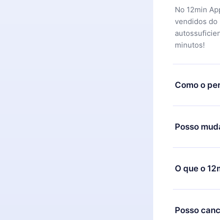
No 12min App
vendidos do
autossuficie
minutos!
Como o per
Você pode ba
motivo não f
Posso muda
equipe de su
reembolso do
Sim, mas a m
exemplo, se 
O que o 12
mudança para
de cobrança
O 12min Prem
títulos disp
Posso canc
ouvir a qual