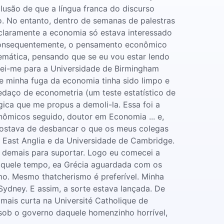
clusão de que a língua franca do discurso
o. No entanto, dentro de semanas de palestras
 claramente a economia só estava interessado
, consequentemente, o pensamento econômico
mática, pensando que se eu vou estar lendo
dei-me para a Universidade de Birmingham
e minha fuga da economia tinha sido limpo e
edaço de econometria (um teste estatístico de
ca que me propus a demoli-la. Essa foi a
onômicos seguido, doutor em Economia ... e,
gostava de desbancar o que os meus colegas
e East Anglia e da Universidade de Cambridge.
ra demais para suportar. Logo eu comecei a
naquele tempo, ea Grécia aguardada com os
mo. Mesmo thatcherismo é preferível. Minha
Sydney. E assim, a sorte estava lançada. De
mais curta na Université Catholique de
sob o governo daquele homenzinho horrível,