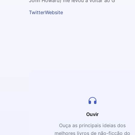
John Howard) me levou a voltar ao G
Twitter
Website
Ouvir
Ouça as principais ideias dos
melhores livros de não-ficção do