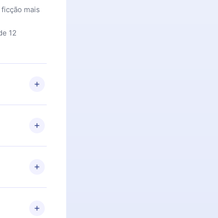
 ficção mais
de 12
 Se por algum
om nossa
itar o
racia.
 Por
firmar a
 aniversário
 de 2500+
de ler ou
Android e