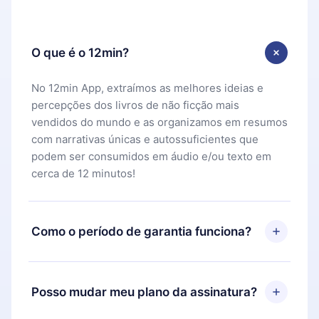
O que é o 12min?
No 12min App, extraímos as melhores ideias e
percepções dos livros de não ficção mais
vendidos do mundo e as organizamos em resumos
com narrativas únicas e autossuficientes que
podem ser consumidos em áudio e/ou texto em
cerca de 12 minutos!
Como o período de garantia funciona?
Você pode baixar nosso aplicativo e começar a
aproveitar nossa biblioteca. Se por algum motivo
Posso mudar meu plano da assinatura?
não ficar satisfeito com nossa plataforma, basta
entrar em contato com nossa equipe de suporte