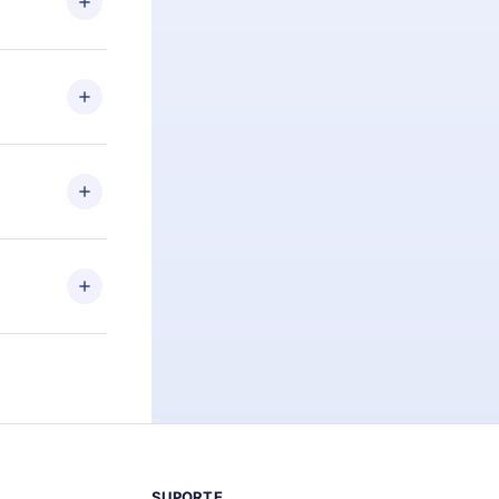
itar o
racia.
 Por
firmar a
 aniversário
 de 2500+
de ler ou
Android e
 também se
ar a
 de cada
SUPORTE