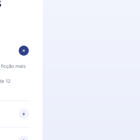
s
 ficção mais
de 12
 Se por algum
om nossa