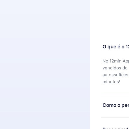
O que é o 
No 12min App
vendidos do
autossuficie
minutos!
Como o per
Você pode ba
motivo não f