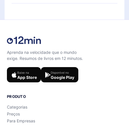
para te ajudar a fixar o conteúdo no final de cada
Sinta-se livre para entrar em contato por
microbook.
support@12min.com
.
Aprenda na velocidade que o mundo
exige. Resumos de livros em 12 minutos.
Baixe na
Disponível no
App Store
Google Play
PRODUTO
Categorias
Preços
Para Empresas