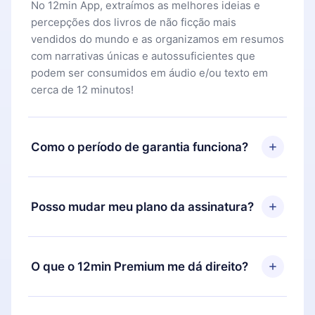
No 12min App, extraímos as melhores ideias e
percepções dos livros de não ficção mais
vendidos do mundo e as organizamos em resumos
com narrativas únicas e autossuficientes que
podem ser consumidos em áudio e/ou texto em
cerca de 12 minutos!
Como o período de garantia funciona?
Você pode baixar nosso aplicativo e começar a
aproveitar nossa biblioteca. Se por algum motivo
Posso mudar meu plano da assinatura?
não ficar satisfeito com nossa plataforma, basta
entrar em contato com nossa equipe de suporte
Sim, mas a mudança só se aplicará a partir do
(
contato@12min.com
) em até 7 dias após a compra
próximo período de cobrança. Por exemplo, se
O que o 12min Premium me dá direito?
e solicitar o reembolso do valor. Você receberá
você decidiu mudar sua assinatura mensal para
tudo que pagou, sem perguntas ou burocracia.
anual, após confirmar a mudança para o plano
O 12min Premium é um plano que te garante
anual, o novo plano só será aplicado e cobrado