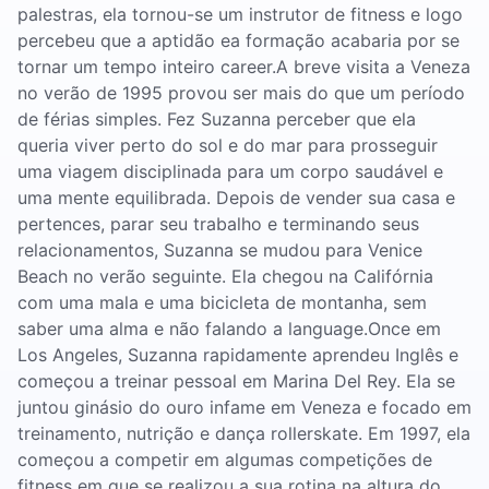
palestras, ela tornou-se um instrutor de fitness e logo
percebeu que a aptidão ea formação acabaria por se
tornar um tempo inteiro career.A breve visita a Veneza
no verão de 1995 provou ser mais do que um período
de férias simples. Fez Suzanna perceber que ela
queria viver perto do sol e do mar para prosseguir
uma viagem disciplinada para um corpo saudável e
uma mente equilibrada. Depois de vender sua casa e
pertences, parar seu trabalho e terminando seus
relacionamentos, Suzanna se mudou para Venice
Beach no verão seguinte. Ela chegou na Califórnia
com uma mala e uma bicicleta de montanha, sem
saber uma alma e não falando a language.Once em
Los Angeles, Suzanna rapidamente aprendeu Inglês e
começou a treinar pessoal em Marina Del Rey. Ela se
juntou ginásio do ouro infame em Veneza e focado em
treinamento, nutrição e dança rollerskate. Em 1997, ela
começou a competir em algumas competições de
fitness em que se realizou a sua rotina na altura do