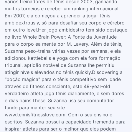
vários treinadores de tênis desde 2003, ganhando
muitos torneios e receber um ranking internacional.
Em 2007, ela começou a aprender a jogar tênis
ambidextrously, só para desafiar seu corpo e cérebro
em outro level.Her jogo ambidestro tem sido destaque
no livro Whole Brain Power: A Fonte da Juventude
para o corpo ea mente por M. Lavery. Além de tênis,
Suzanna peso-treina várias vezes por semana, e ela
adicionou kettlebells e yoga com ela fora formação
tribunal. aptidão notável de Suzanna lhe permitiu
atingir níveis elevados no tênis quickly.Discovering a
"poção mágica" para o tênis competitivo sem idade
através de fitness consciente, este 49-year-old
verdadeiro atleta joga tênis diariamente, e sem dores
e dias pains.These, Suzanna usa seu computador
fundo para manter seu site
www.tennisfitnesslove.com. Com o seu ensino e
escritos, Suzanna possui a capacidade tremenda para
inspirar atletas para ser o melhor que eles podem