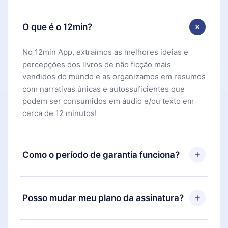
O que é o 12min?
No 12min App, extraímos as melhores ideias e
percepções dos livros de não ficção mais
vendidos do mundo e as organizamos em resumos
com narrativas únicas e autossuficientes que
podem ser consumidos em áudio e/ou texto em
cerca de 12 minutos!
Como o período de garantia funciona?
Você pode baixar nosso aplicativo e começar a
aproveitar nossa biblioteca. Se por algum motivo
Posso mudar meu plano da assinatura?
não ficar satisfeito com nossa plataforma, basta
entrar em contato com nossa equipe de suporte
Sim, mas a mudança só se aplicará a partir do