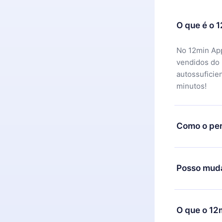
O que é o 
No 12min App
vendidos do
autossuficie
minutos!
Como o per
Você pode ba
motivo não f
Posso muda
equipe de su
reembolso do
Sim, mas a m
exemplo, se 
O que o 12
mudança para