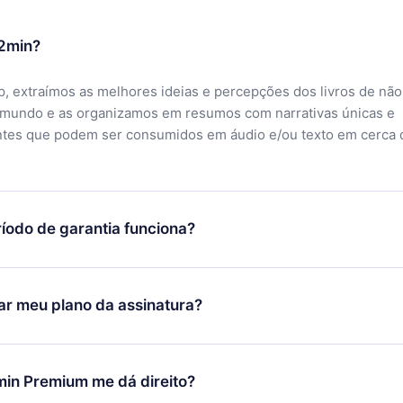
12min?
, extraímos as melhores ideias e percepções dos livros de não
 mundo e as organizamos em resumos com narrativas únicas e
ntes que podem ser consumidos em áudio e/ou texto em cerca 
íodo de garantia funciona?
ixar nosso aplicativo e começar a aproveitar nossa biblioteca.
icar satisfeito com nossa plataforma, basta entrar em contato c
r meu plano da assinatura?
porte (
contato@12min.com
) em até 7 dias após a compra e solic
 valor. Você receberá tudo que pagou, sem perguntas ou buroc
udança só se aplicará a partir do próximo período de cobrança.
você decidiu mudar sua assinatura mensal para anual, após con
min Premium me dá direito?
 o plano anual, o novo plano só será aplicado e cobrado após o