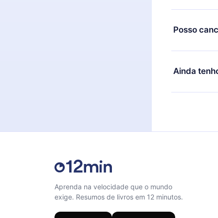
de cobrança
O 12min Prem
títulos disp
Posso canc
ouvir a qual
Computador. 
Sim, caso de
desafiar com
qualquer mom
Ainda tenh
microbook.
Sinta-se liv
Aprenda na velocidade que o mundo
exige. Resumos de livros em 12 minutos.