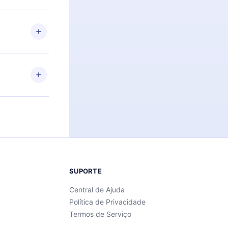
 de 2500+
de ler ou
Android e
 também se
ar a
 de cada
SUPORTE
Central de Ajuda
Política de Privacidade
Termos de Serviço