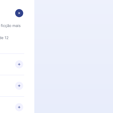
 ficção mais
de 12
 Se por algum
om nossa
itar o
racia.
 Por
firmar a
 aniversário