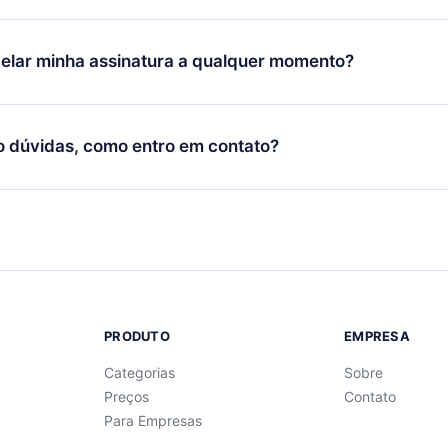
 daquele mês.
ium é um plano que te garante acesso a toda nossa biblioteca
oníveis em 3 línguas (Inglês, espanhol e português) que você po
elar minha assinatura a qualquer momento?
quer momento através do nosso aplicativo disponível para iOS, 
Você também pode ler ou ouvir seus títulos favoritos offline e
cida por não renovar sua assinatura do 12min, você pode cancel
 um quiz de perguntas para te ajudar a fixar o conteúdo no final
ento e o próximo ciclo de cobrança não ocorrerá.
o dúvidas, como entro em contato?
re para entrar em contato por
support@12min.com
.
PRODUTO
EMPRESA
Categorias
Sobre
Preços
Contato
Para Empresas