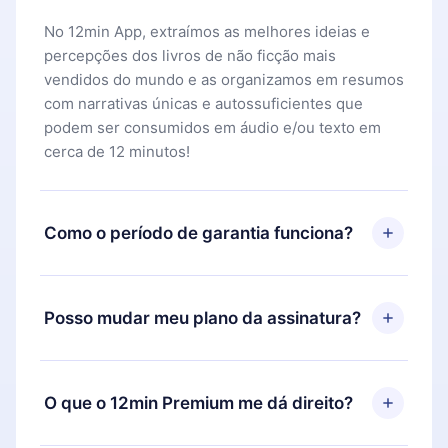
No 12min App, extraímos as melhores ideias e
percepções dos livros de não ficção mais
vendidos do mundo e as organizamos em resumos
com narrativas únicas e autossuficientes que
podem ser consumidos em áudio e/ou texto em
cerca de 12 minutos!
Como o período de garantia funciona?
Você pode baixar nosso aplicativo e começar a
aproveitar nossa biblioteca. Se por algum motivo
Posso mudar meu plano da assinatura?
não ficar satisfeito com nossa plataforma, basta
entrar em contato com nossa equipe de suporte
Sim, mas a mudança só se aplicará a partir do
(
contato@12min.com
) em até 7 dias após a compra
próximo período de cobrança. Por exemplo, se
O que o 12min Premium me dá direito?
e solicitar o reembolso do valor. Você receberá
você decidiu mudar sua assinatura mensal para
tudo que pagou, sem perguntas ou burocracia.
anual, após confirmar a mudança para o plano