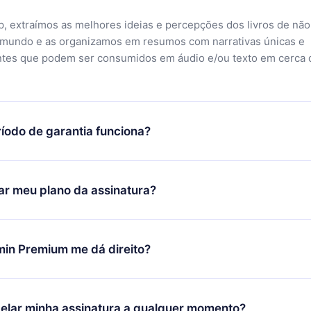
, extraímos as melhores ideias e percepções dos livros de não
 mundo e as organizamos em resumos com narrativas únicas e
ntes que podem ser consumidos em áudio e/ou texto em cerca 
íodo de garantia funciona?
ixar nosso aplicativo e começar a aproveitar nossa biblioteca.
icar satisfeito com nossa plataforma, basta entrar em contato c
r meu plano da assinatura?
porte (
contato@12min.com
) em até 7 dias após a compra e solic
 valor. Você receberá tudo que pagou, sem perguntas ou buroc
udança só se aplicará a partir do próximo período de cobrança.
você decidiu mudar sua assinatura mensal para anual, após con
min Premium me dá direito?
 o plano anual, o novo plano só será aplicado e cobrado após o
 daquele mês.
ium é um plano que te garante acesso a toda nossa biblioteca
oníveis em 3 línguas (Inglês, espanhol e português) que você po
elar minha assinatura a qualquer momento?