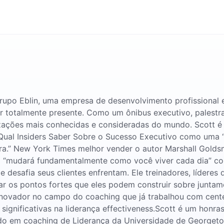
grupo Eblin, uma empresa de desenvolvimento profissional
r totalmente presente. Como um ônibus executivo, palestran
zações mais conhecidas e consideradas do mundo. Scott é 
 Qual Insiders Saber Sobre o Sucesso Executivo como uma “l
ira.” New York Times melhor vender o autor Marshall Goldsm
iva “mudará fundamentalmente como você viver cada dia” c
e desafia seus clientes enfrentam. Ele treinadores, líder
ficar os pontos fortes que eles podem construir sobre junt
 inovador no campo do coaching que já trabalhou com cente
 significativas na liderança effectiveness.Scott é um honr
do em coaching de Liderança da Universidade de Georget