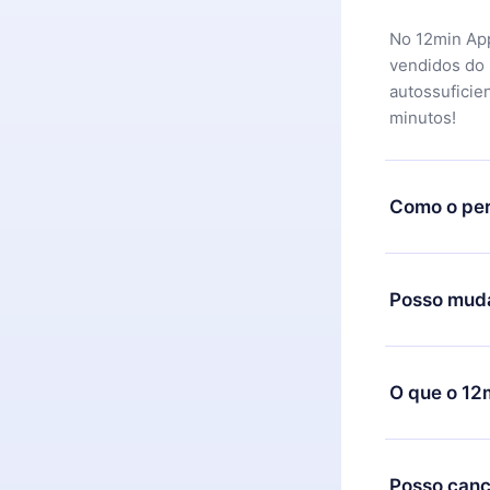
No 12min App
vendidos do
autossuficie
minutos!
Como o per
Você pode ba
motivo não f
Posso muda
equipe de su
reembolso do
Sim, mas a m
exemplo, se 
O que o 12
mudança para
de cobrança
O 12min Prem
títulos disp
Posso canc