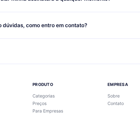
quer momento através do nosso aplicativo disponível para iOS, 
Você também pode ler ou ouvir seus títulos favoritos offline e
cida por não renovar sua assinatura do 12min, você pode cancel
 um quiz de perguntas para te ajudar a fixar o conteúdo no final
ento e o próximo ciclo de cobrança não ocorrerá.
o dúvidas, como entro em contato?
re para entrar em contato por
support@12min.com
.
PRODUTO
EMPRESA
Categorias
Sobre
Preços
Contato
Para Empresas