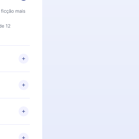
 ficção mais
de 12
 Se por algum
om nossa
itar o
racia.
 Por
firmar a
 aniversário
 de 2500+
de ler ou