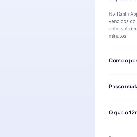
No 12min App
vendidos do
autossuficie
minutos!
Como o per
Você pode ba
motivo não f
Posso muda
equipe de su
reembolso do
Sim, mas a m
exemplo, se 
O que o 12
mudança para
de cobrança
O 12min Prem
títulos disp