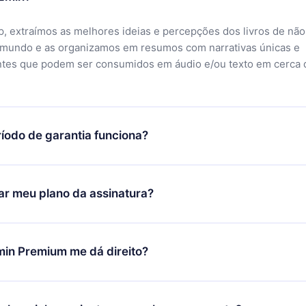
, extraímos as melhores ideias e percepções dos livros de não
 mundo e as organizamos em resumos com narrativas únicas e
ntes que podem ser consumidos em áudio e/ou texto em cerca 
íodo de garantia funciona?
ixar nosso aplicativo e começar a aproveitar nossa biblioteca.
icar satisfeito com nossa plataforma, basta entrar em contato c
r meu plano da assinatura?
porte (
contato@12min.com
) em até 7 dias após a compra e solic
 valor. Você receberá tudo que pagou, sem perguntas ou buroc
udança só se aplicará a partir do próximo período de cobrança.
você decidiu mudar sua assinatura mensal para anual, após con
min Premium me dá direito?
 o plano anual, o novo plano só será aplicado e cobrado após o
 daquele mês.
ium é um plano que te garante acesso a toda nossa biblioteca
oníveis em 3 línguas (Inglês, espanhol e português) que você po