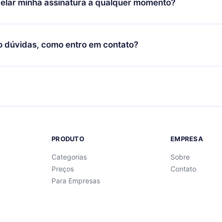
elar minha assinatura a qualquer momento?
quer momento através do nosso aplicativo disponível para iOS, 
Você também pode ler ou ouvir seus títulos favoritos offline e
cida por não renovar sua assinatura do 12min, você pode cancel
 um quiz de perguntas para te ajudar a fixar o conteúdo no final
ento e o próximo ciclo de cobrança não ocorrerá.
o dúvidas, como entro em contato?
re para entrar em contato por
support@12min.com
.
PRODUTO
EMPRESA
Categorias
Sobre
Preços
Contato
Para Empresas