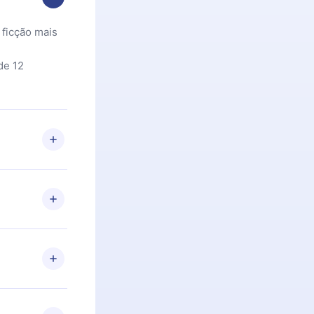
 ficção mais
de 12
 Se por algum
om nossa
itar o
racia.
 Por
firmar a
 aniversário
 de 2500+
de ler ou