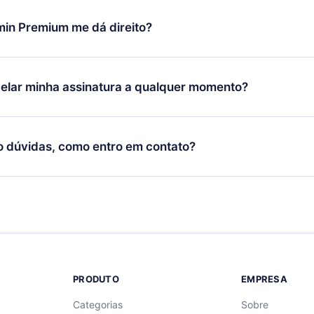
udança só se aplicará a partir do próximo período de cobrança.
você decidiu mudar sua assinatura mensal para anual, após con
min Premium me dá direito?
 o plano anual, o novo plano só será aplicado e cobrado após o
 daquele mês.
ium é um plano que te garante acesso a toda nossa biblioteca
oníveis em 3 línguas (Inglês, espanhol e português) que você po
elar minha assinatura a qualquer momento?
quer momento através do nosso aplicativo disponível para iOS, 
Você também pode ler ou ouvir seus títulos favoritos offline e
cida por não renovar sua assinatura do 12min, você pode cancel
 um quiz de perguntas para te ajudar a fixar o conteúdo no final
ento e o próximo ciclo de cobrança não ocorrerá.
o dúvidas, como entro em contato?
re para entrar em contato por
support@12min.com
.
PRODUTO
EMPRESA
Categorias
Sobre