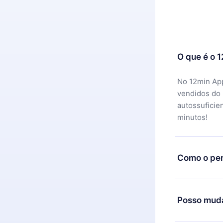
O que é o 
No 12min App
vendidos do
autossuficie
minutos!
Como o per
Você pode ba
motivo não f
Posso muda
equipe de su
reembolso do