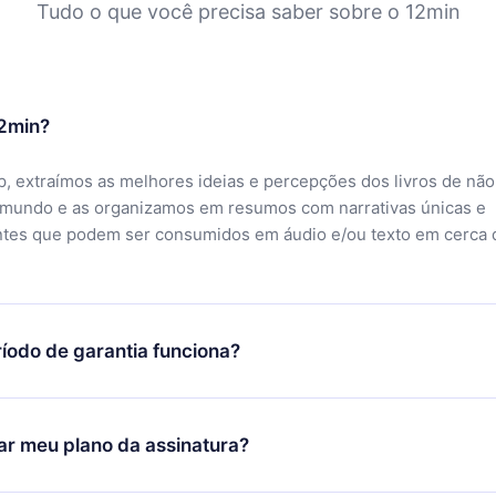
Tudo o que você precisa saber sobre o 12min
12min?
, extraímos as melhores ideias e percepções dos livros de não
 mundo e as organizamos em resumos com narrativas únicas e
ntes que podem ser consumidos em áudio e/ou texto em cerca 
íodo de garantia funciona?
ixar nosso aplicativo e começar a aproveitar nossa biblioteca.
icar satisfeito com nossa plataforma, basta entrar em contato c
r meu plano da assinatura?
porte (
contato@12min.com
) em até 7 dias após a compra e solic
 valor. Você receberá tudo que pagou, sem perguntas ou buroc