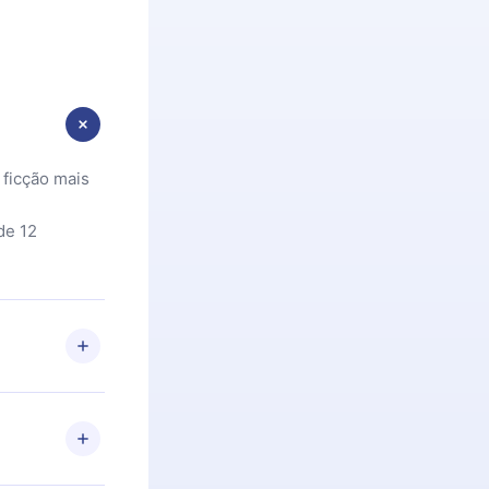
 ficção mais
de 12
 Se por algum
om nossa
itar o
racia.