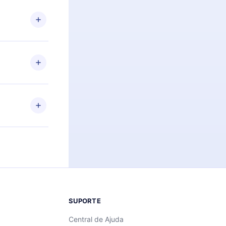
 Por
firmar a
 aniversário
 de 2500+
de ler ou
Android e
 também se
ar a
 de cada
SUPORTE
Central de Ajuda