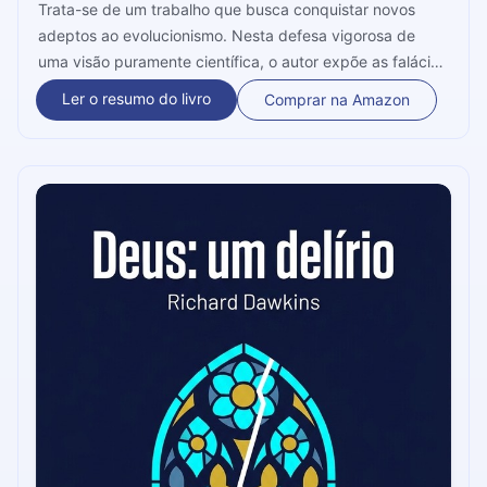
Trata-se de um trabalho que busca conquistar novos
adeptos ao evolucionismo. Nesta defesa vigorosa de
uma visão puramente científica, o autor expõe as falácias
do criacionismo. Com as descobertas da genética e da
Ler o resumo do livro
Comprar na Amazon
seleção natural, há respostas suficientes para entender
as origens da vida e das espécies. Está preparado uma
aula de 12 minutos de biologia?