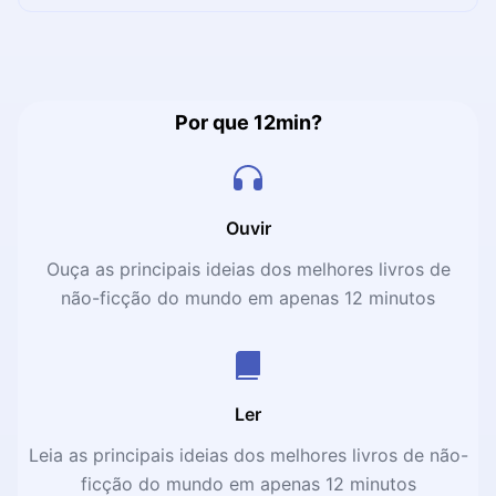
doutrinam crianças. É uma provocação ácida aos mais
apegados a crenças no divino. Richard Dawkins é um
biólogo formado pela Universidade de Oxford e
divulgador científico para além do campo de pesquisa. E
você, está pronto para 12 minutos de reflexão e
Por que 12min?
polêmica?
Ouvir
Ouça as principais ideias dos melhores livros de
não-ficção do mundo em apenas 12 minutos
Ler
Leia as principais ideias dos melhores livros de não-
ficção do mundo em apenas 12 minutos