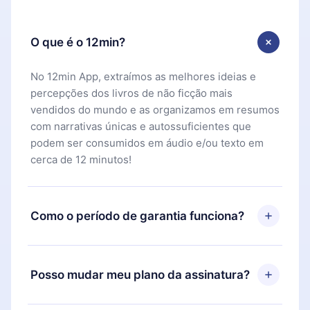
O que é o 12min?
No 12min App, extraímos as melhores ideias e
percepções dos livros de não ficção mais
vendidos do mundo e as organizamos em resumos
com narrativas únicas e autossuficientes que
podem ser consumidos em áudio e/ou texto em
cerca de 12 minutos!
Como o período de garantia funciona?
Você pode baixar nosso aplicativo e começar a
aproveitar nossa biblioteca. Se por algum motivo
Posso mudar meu plano da assinatura?
não ficar satisfeito com nossa plataforma, basta
entrar em contato com nossa equipe de suporte
Sim, mas a mudança só se aplicará a partir do