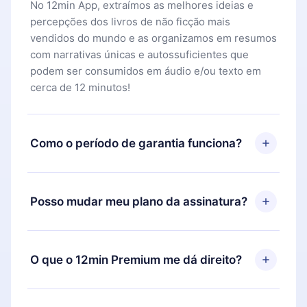
No 12min App, extraímos as melhores ideias e
percepções dos livros de não ficção mais
vendidos do mundo e as organizamos em resumos
com narrativas únicas e autossuficientes que
podem ser consumidos em áudio e/ou texto em
cerca de 12 minutos!
Como o período de garantia funciona?
Você pode baixar nosso aplicativo e começar a
aproveitar nossa biblioteca. Se por algum motivo
Posso mudar meu plano da assinatura?
não ficar satisfeito com nossa plataforma, basta
entrar em contato com nossa equipe de suporte
Sim, mas a mudança só se aplicará a partir do
(
contato@12min.com
) em até 7 dias após a compra
próximo período de cobrança. Por exemplo, se
O que o 12min Premium me dá direito?
e solicitar o reembolso do valor. Você receberá
você decidiu mudar sua assinatura mensal para
tudo que pagou, sem perguntas ou burocracia.
anual, após confirmar a mudança para o plano
O 12min Premium é um plano que te garante
anual, o novo plano só será aplicado e cobrado