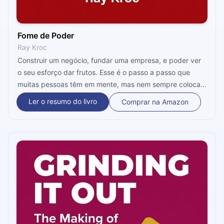
Fome de Poder
Ray Kroc
Construir um negócio, fundar uma empresa, e poder ver
o seu esforço dar frutos. Esse é o passo a passo que
muitas pessoas têm em mente, mas nem sempre colocam
em prática. Ray Kroc, autor desse livro, colocou esses
Ler o resumo do livro
Comprar na Amazon
passos em ação, e criou algo que hoje conhecemos muito
bem: o McDonald's. Nesse livro, vemos a narrativa das
principais fases da vida e do empreendedorismo desse
homem incrível.