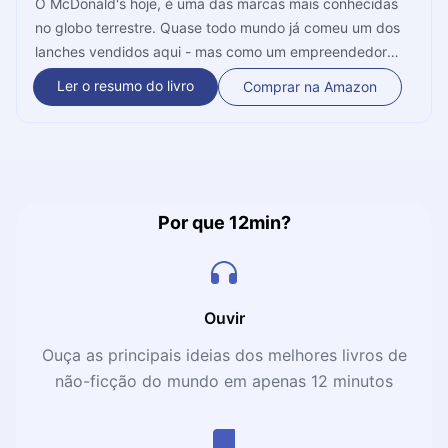
O McDonald's hoje, é uma das marcas mais conhecidas
no globo terrestre. Quase todo mundo já comeu um dos
lanches vendidos aqui - mas como um empreendedor
conseguiu levar a sua marca para todos os cantos do
Ler o resumo do livro
Comprar na Amazon
mundo? Neste livro vemos a história de Ray Kroc, o
visionário que mudou o jogo dos restaurantes, criou o
McDonald's e hoje tem mais de 34 mil lojas ao redor do
globo!
Por que 12min?
Ouvir
Ouça as principais ideias dos melhores livros de
não-ficção do mundo em apenas 12 minutos