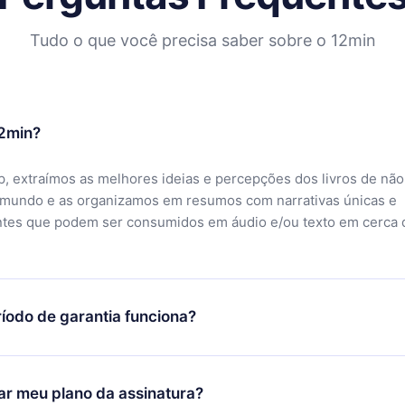
Tudo o que você precisa saber sobre o 12min
12min?
, extraímos as melhores ideias e percepções dos livros de não
 mundo e as organizamos em resumos com narrativas únicas e
ntes que podem ser consumidos em áudio e/ou texto em cerca 
íodo de garantia funciona?
ixar nosso aplicativo e começar a aproveitar nossa biblioteca.
icar satisfeito com nossa plataforma, basta entrar em contato c
r meu plano da assinatura?