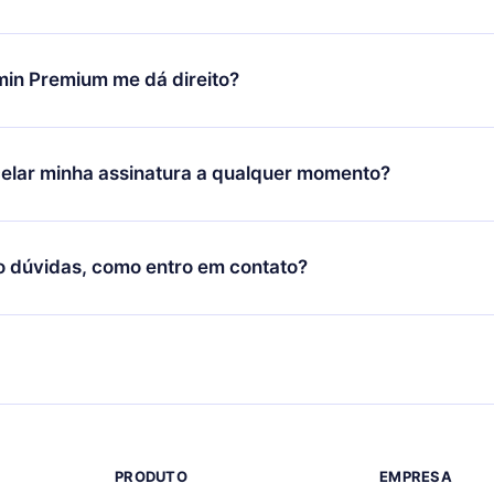
porte (
contato@12min.com
) em até 7 dias após a compra e solic
 valor. Você receberá tudo que pagou, sem perguntas ou buroc
udança só se aplicará a partir do próximo período de cobrança.
você decidiu mudar sua assinatura mensal para anual, após con
min Premium me dá direito?
 o plano anual, o novo plano só será aplicado e cobrado após o
 daquele mês.
ium é um plano que te garante acesso a toda nossa biblioteca
oníveis em 3 línguas (Inglês, espanhol e português) que você po
elar minha assinatura a qualquer momento?
quer momento através do nosso aplicativo disponível para iOS, 
Você também pode ler ou ouvir seus títulos favoritos offline e
cida por não renovar sua assinatura do 12min, você pode cancel
 um quiz de perguntas para te ajudar a fixar o conteúdo no final
ento e o próximo ciclo de cobrança não ocorrerá.
o dúvidas, como entro em contato?
re para entrar em contato por
support@12min.com
.
PRODUTO
EMPRESA