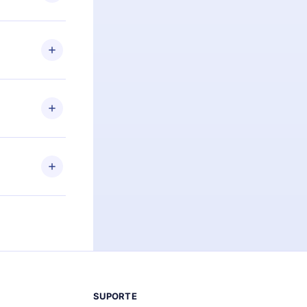
itar o
racia.
 Por
firmar a
 aniversário
 de 2500+
de ler ou
Android e
 também se
ar a
 de cada
SUPORTE