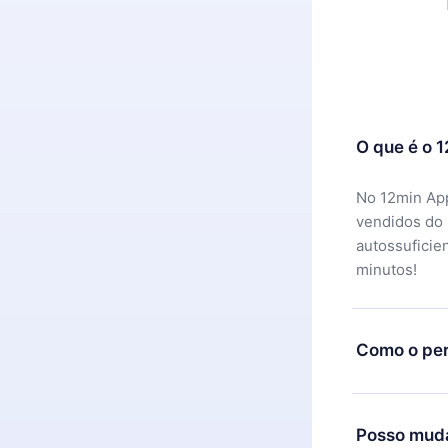
O que é o 
No 12min App
vendidos do
autossuficie
minutos!
Como o per
Você pode ba
motivo não f
Posso muda