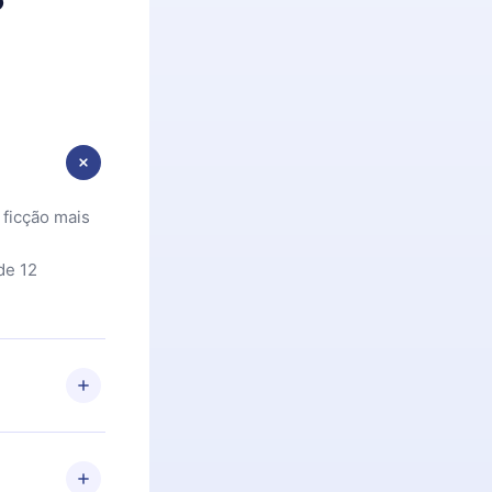
 ficção mais
de 12
 Se por algum
om nossa