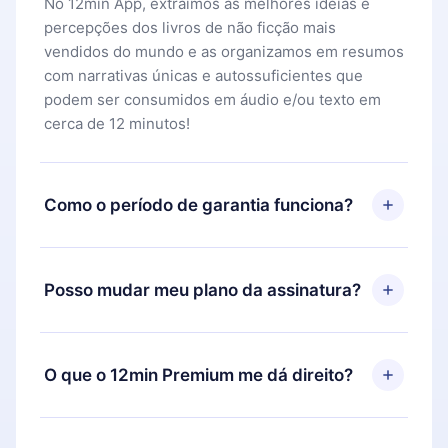
No 12min App, extraímos as melhores ideias e
percepções dos livros de não ficção mais
vendidos do mundo e as organizamos em resumos
com narrativas únicas e autossuficientes que
podem ser consumidos em áudio e/ou texto em
cerca de 12 minutos!
Como o período de garantia funciona?
Você pode baixar nosso aplicativo e começar a
aproveitar nossa biblioteca. Se por algum motivo
Posso mudar meu plano da assinatura?
não ficar satisfeito com nossa plataforma, basta
entrar em contato com nossa equipe de suporte
Sim, mas a mudança só se aplicará a partir do
(
contato@12min.com
) em até 7 dias após a compra
próximo período de cobrança. Por exemplo, se
O que o 12min Premium me dá direito?
e solicitar o reembolso do valor. Você receberá
você decidiu mudar sua assinatura mensal para
tudo que pagou, sem perguntas ou burocracia.
anual, após confirmar a mudança para o plano
O 12min Premium é um plano que te garante
anual, o novo plano só será aplicado e cobrado