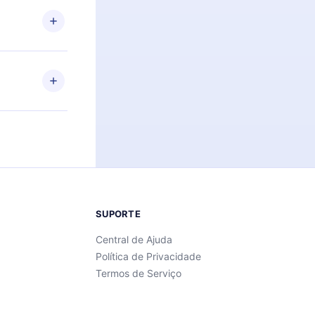
de ler ou
Android e
 também se
ar a
 de cada
SUPORTE
Central de Ajuda
Política de Privacidade
Termos de Serviço