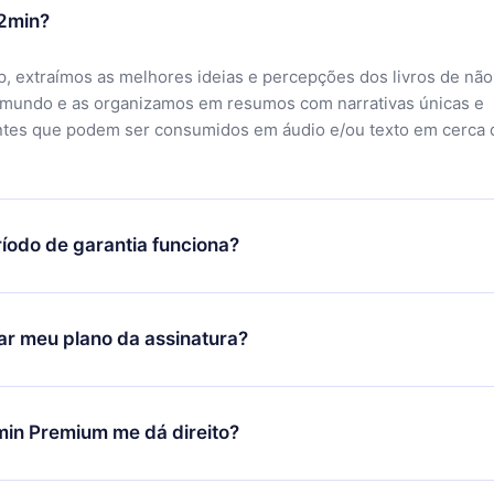
12min?
, extraímos as melhores ideias e percepções dos livros de não
 mundo e as organizamos em resumos com narrativas únicas e
ntes que podem ser consumidos em áudio e/ou texto em cerca 
íodo de garantia funciona?
ixar nosso aplicativo e começar a aproveitar nossa biblioteca.
icar satisfeito com nossa plataforma, basta entrar em contato c
r meu plano da assinatura?
porte (
contato@12min.com
) em até 7 dias após a compra e solic
 valor. Você receberá tudo que pagou, sem perguntas ou buroc
udança só se aplicará a partir do próximo período de cobrança.
você decidiu mudar sua assinatura mensal para anual, após con
min Premium me dá direito?
 o plano anual, o novo plano só será aplicado e cobrado após o
 daquele mês.
ium é um plano que te garante acesso a toda nossa biblioteca