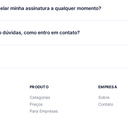
oníveis em 3 línguas (Inglês, espanhol e português) que você po
elar minha assinatura a qualquer momento?
quer momento através do nosso aplicativo disponível para iOS, 
Você também pode ler ou ouvir seus títulos favoritos offline e
cida por não renovar sua assinatura do 12min, você pode cancel
 um quiz de perguntas para te ajudar a fixar o conteúdo no final
ento e o próximo ciclo de cobrança não ocorrerá.
o dúvidas, como entro em contato?
re para entrar em contato por
support@12min.com
.
PRODUTO
EMPRESA
Categorias
Sobre
Preços
Contato
Para Empresas