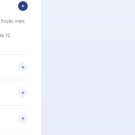
 ficção mais
de 12
 Se por algum
om nossa
itar o
racia.
 Por
firmar a
 aniversário
 de 2500+