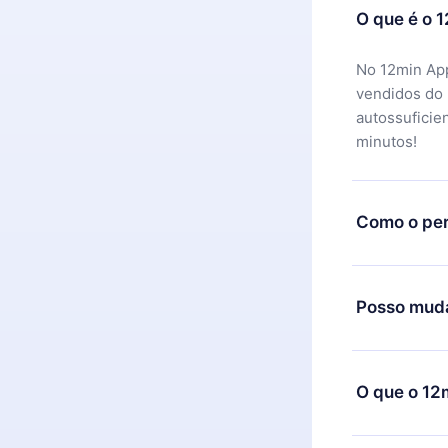
O que é o 
No 12min App
vendidos do
autossuficie
minutos!
Como o per
Você pode ba
motivo não f
Posso muda
equipe de su
reembolso do
Sim, mas a m
exemplo, se 
O que o 12
mudança para
de cobrança
O 12min Prem