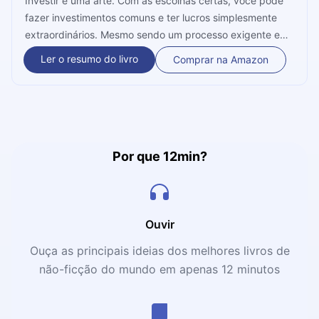
Investir é uma arte. Com as escolhas certas, você pode
fazer investimentos comuns e ter lucros simplesmente
extraordinários. Mesmo sendo um processo exigente e
que demanda muito conhecimento e maturidade, o
Ler o resumo do livro
Comprar na Amazon
investir está a alguns passos de você. Neste microbook
você vai aprender tudo o que precisa saber sobre os
certos investimentos.
Por que 12min?
Ouvir
Ouça as principais ideias dos melhores livros de
não-ficção do mundo em apenas 12 minutos