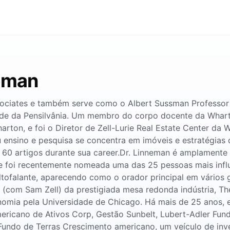
neman
sociates e também serve como o Albert Sussman Professor d
ade da Pensilvânia. Um membro do corpo docente da Whart
ton, e foi o Diretor de Zell-Lurie Real Estate Center da W
ensino e pesquisa se concentra em imóveis e estratégias d
e 60 artigos durante sua career.Dr. Linneman é amplament
, e foi recentemente nomeada uma das 25 pessoas mais infl
tofalante, aparecendo como o orador principal em vários 
(com Sam Zell) da prestigiada mesa redonda indústria, The
ia pela Universidade de Chicago. Há mais de 25 anos, el
americano de Ativos Corp, Gestão Sunbelt, Lubert-Adler Fun
 Fundo de Terras Crescimento americano, um veículo de inv