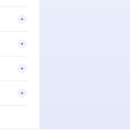
 Se por algum
om nossa
itar o
racia.
 Por
firmar a
 aniversário
 de 2500+
de ler ou
Android e
 também se
ar a
 de cada