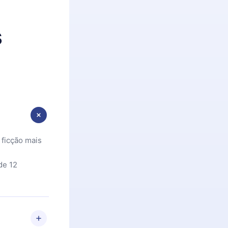
s
 ficção mais
de 12