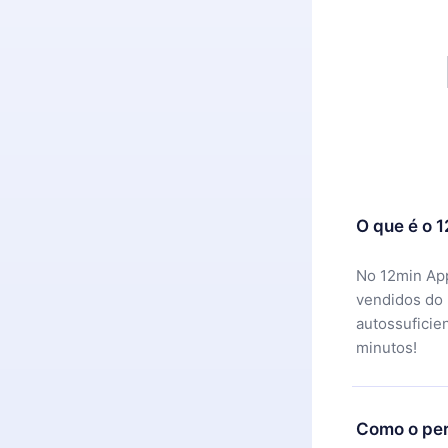
O que é o 
No 12min App
vendidos do
autossuficie
minutos!
Como o per