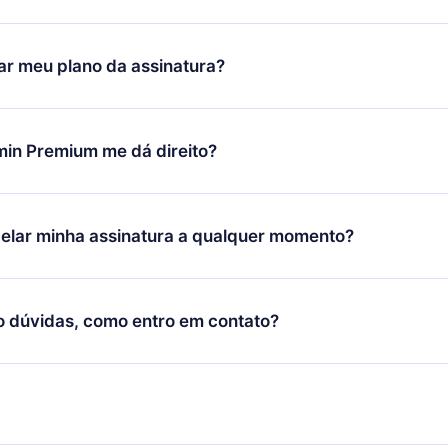
ixar nosso aplicativo e começar a aproveitar nossa biblioteca.
icar satisfeito com nossa plataforma, basta entrar em contato c
r meu plano da assinatura?
porte (
contato@12min.com
) em até 7 dias após a compra e solic
 valor. Você receberá tudo que pagou, sem perguntas ou buroc
udança só se aplicará a partir do próximo período de cobrança.
você decidiu mudar sua assinatura mensal para anual, após con
min Premium me dá direito?
 o plano anual, o novo plano só será aplicado e cobrado após o
 daquele mês.
ium é um plano que te garante acesso a toda nossa biblioteca
oníveis em 3 línguas (Inglês, espanhol e português) que você po
elar minha assinatura a qualquer momento?
quer momento através do nosso aplicativo disponível para iOS, 
Você também pode ler ou ouvir seus títulos favoritos offline e
cida por não renovar sua assinatura do 12min, você pode cancel
 um quiz de perguntas para te ajudar a fixar o conteúdo no final
ento e o próximo ciclo de cobrança não ocorrerá.
o dúvidas, como entro em contato?
re para entrar em contato por
support@12min.com
.