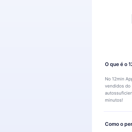
O que é o 
No 12min App
vendidos do
autossuficie
minutos!
Como o per