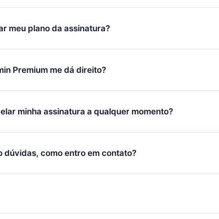
ixar nosso aplicativo e começar a aproveitar nossa biblioteca.
icar satisfeito com nossa plataforma, basta entrar em contato c
r meu plano da assinatura?
porte (
contato@12min.com
) em até 7 dias após a compra e solic
 valor. Você receberá tudo que pagou, sem perguntas ou buroc
udança só se aplicará a partir do próximo período de cobrança.
você decidiu mudar sua assinatura mensal para anual, após con
min Premium me dá direito?
 o plano anual, o novo plano só será aplicado e cobrado após o
 daquele mês.
ium é um plano que te garante acesso a toda nossa biblioteca
oníveis em 3 línguas (Inglês, espanhol e português) que você po
elar minha assinatura a qualquer momento?
quer momento através do nosso aplicativo disponível para iOS, 
Você também pode ler ou ouvir seus títulos favoritos offline e
cida por não renovar sua assinatura do 12min, você pode cancel
 um quiz de perguntas para te ajudar a fixar o conteúdo no final
ento e o próximo ciclo de cobrança não ocorrerá.
o dúvidas, como entro em contato?
re para entrar em contato por
support@12min.com
.