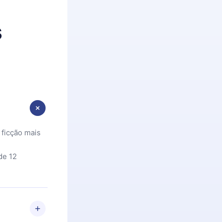
s
 ficção mais
de 12