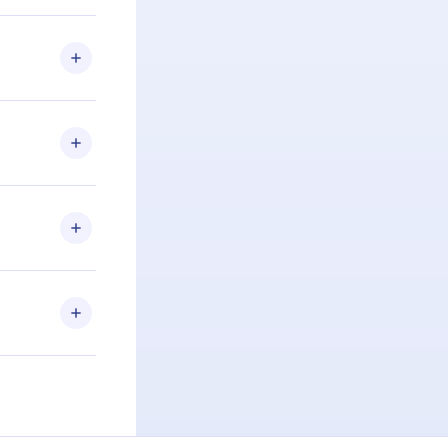
 Se por algum
om nossa
itar o
racia.
 Por
firmar a
 aniversário
 de 2500+
de ler ou
Android e
 também se
ar a
 de cada