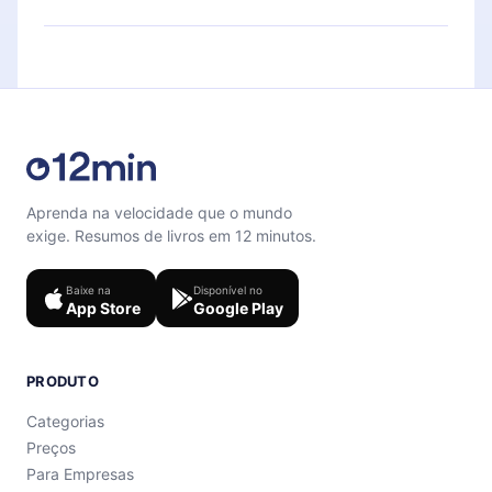
para te ajudar a fixar o conteúdo no final de cada
Sinta-se livre para entrar em contato por
microbook.
support@12min.com
.
Aprenda na velocidade que o mundo
exige. Resumos de livros em 12 minutos.
Baixe na
Disponível no
App Store
Google Play
PRODUTO
Categorias
Preços
Para Empresas