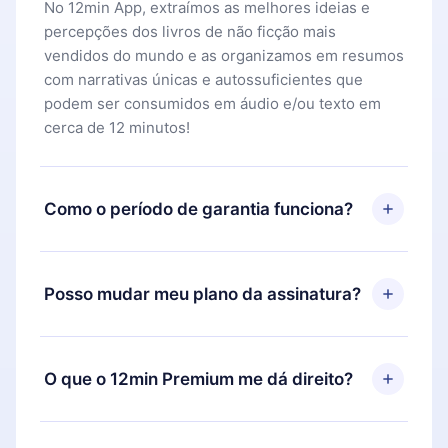
No 12min App, extraímos as melhores ideias e
percepções dos livros de não ficção mais
vendidos do mundo e as organizamos em resumos
com narrativas únicas e autossuficientes que
podem ser consumidos em áudio e/ou texto em
cerca de 12 minutos!
Como o período de garantia funciona?
Você pode baixar nosso aplicativo e começar a
aproveitar nossa biblioteca. Se por algum motivo
Posso mudar meu plano da assinatura?
não ficar satisfeito com nossa plataforma, basta
entrar em contato com nossa equipe de suporte
Sim, mas a mudança só se aplicará a partir do
(
contato@12min.com
) em até 7 dias após a compra
próximo período de cobrança. Por exemplo, se
O que o 12min Premium me dá direito?
e solicitar o reembolso do valor. Você receberá
você decidiu mudar sua assinatura mensal para
tudo que pagou, sem perguntas ou burocracia.
anual, após confirmar a mudança para o plano
O 12min Premium é um plano que te garante
anual, o novo plano só será aplicado e cobrado