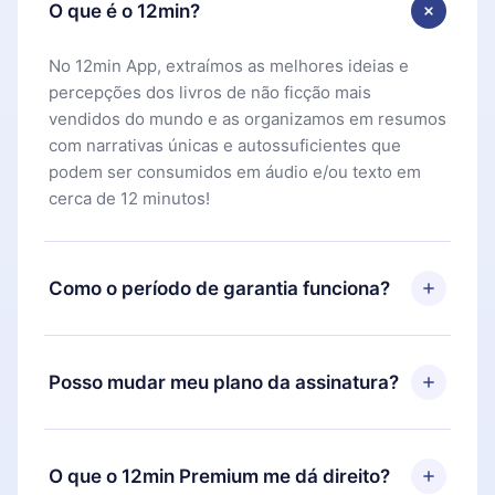
O que é o 12min?
No 12min App, extraímos as melhores ideias e
percepções dos livros de não ficção mais
vendidos do mundo e as organizamos em resumos
com narrativas únicas e autossuficientes que
podem ser consumidos em áudio e/ou texto em
cerca de 12 minutos!
Como o período de garantia funciona?
Você pode baixar nosso aplicativo e começar a
aproveitar nossa biblioteca. Se por algum motivo
Posso mudar meu plano da assinatura?
não ficar satisfeito com nossa plataforma, basta
entrar em contato com nossa equipe de suporte
Sim, mas a mudança só se aplicará a partir do
(
contato@12min.com
) em até 7 dias após a compra
próximo período de cobrança. Por exemplo, se
O que o 12min Premium me dá direito?
e solicitar o reembolso do valor. Você receberá
você decidiu mudar sua assinatura mensal para