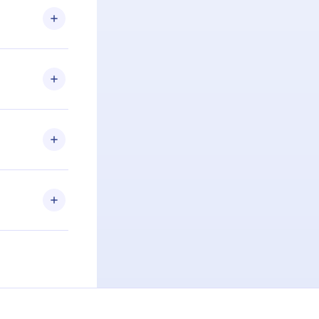
om nossa
itar o
racia.
 Por
firmar a
 aniversário
 de 2500+
de ler ou
Android e
 também se
ar a
 de cada