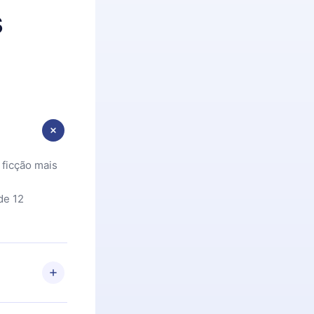
s
 ficção mais
de 12
 Se por algum