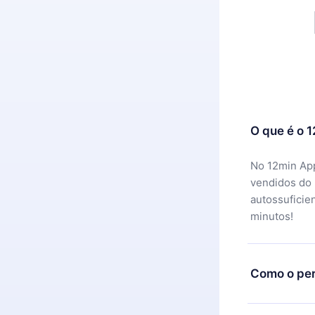
O que é o 
No 12min App
vendidos do
autossuficie
minutos!
Como o per
Você pode ba