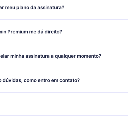
icar satisfeito com nossa plataforma, basta entrar em contato c
r meu plano da assinatura?
porte (
contato@12min.com
) em até 7 dias após a compra e solic
 valor. Você receberá tudo que pagou, sem perguntas ou buroc
udança só se aplicará a partir do próximo período de cobrança.
você decidiu mudar sua assinatura mensal para anual, após con
min Premium me dá direito?
 o plano anual, o novo plano só será aplicado e cobrado após o
 daquele mês.
ium é um plano que te garante acesso a toda nossa biblioteca
oníveis em 3 línguas (Inglês, espanhol e português) que você po
elar minha assinatura a qualquer momento?
quer momento através do nosso aplicativo disponível para iOS, 
Você também pode ler ou ouvir seus títulos favoritos offline e
cida por não renovar sua assinatura do 12min, você pode cancel
 um quiz de perguntas para te ajudar a fixar o conteúdo no final
ento e o próximo ciclo de cobrança não ocorrerá.
o dúvidas, como entro em contato?
re para entrar em contato por
support@12min.com
.