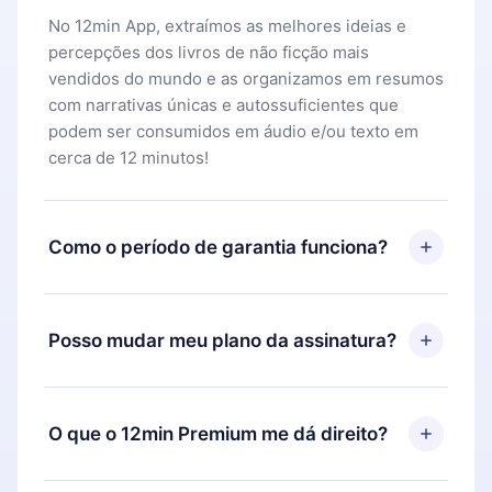
No 12min App, extraímos as melhores ideias e
percepções dos livros de não ficção mais
vendidos do mundo e as organizamos em resumos
com narrativas únicas e autossuficientes que
podem ser consumidos em áudio e/ou texto em
cerca de 12 minutos!
Como o período de garantia funciona?
Você pode baixar nosso aplicativo e começar a
aproveitar nossa biblioteca. Se por algum motivo
Posso mudar meu plano da assinatura?
não ficar satisfeito com nossa plataforma, basta
entrar em contato com nossa equipe de suporte
Sim, mas a mudança só se aplicará a partir do
(
contato@12min.com
) em até 7 dias após a compra
próximo período de cobrança. Por exemplo, se
O que o 12min Premium me dá direito?
e solicitar o reembolso do valor. Você receberá
você decidiu mudar sua assinatura mensal para
tudo que pagou, sem perguntas ou burocracia.
anual, após confirmar a mudança para o plano
O 12min Premium é um plano que te garante