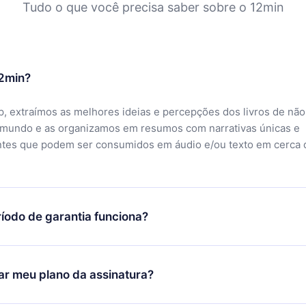
Tudo o que você precisa saber sobre o 12min
12min?
, extraímos as melhores ideias e percepções dos livros de não
 mundo e as organizamos em resumos com narrativas únicas e
ntes que podem ser consumidos em áudio e/ou texto em cerca 
íodo de garantia funciona?
ixar nosso aplicativo e começar a aproveitar nossa biblioteca.
icar satisfeito com nossa plataforma, basta entrar em contato c
r meu plano da assinatura?
porte (
contato@12min.com
) em até 7 dias após a compra e solic
 valor. Você receberá tudo que pagou, sem perguntas ou buroc