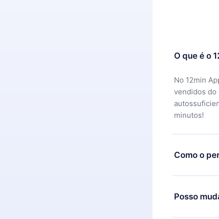
O que é o 
No 12min App
vendidos do
autossuficie
minutos!
Como o per
Você pode ba
motivo não f
Posso muda
equipe de su
reembolso do