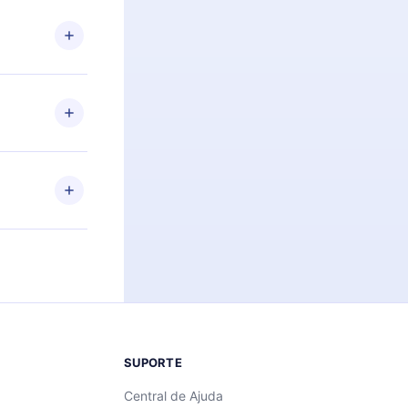
 Por
firmar a
 aniversário
 de 2500+
de ler ou
Android e
 também se
ar a
 de cada
SUPORTE
Central de Ajuda