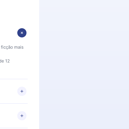
 ficção mais
de 12
 Se por algum
om nossa
itar o
racia.