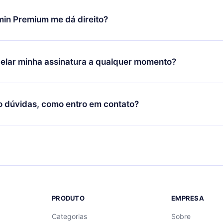
udança só se aplicará a partir do próximo período de cobrança.
você decidiu mudar sua assinatura mensal para anual, após con
min Premium me dá direito?
 o plano anual, o novo plano só será aplicado e cobrado após o
 daquele mês.
ium é um plano que te garante acesso a toda nossa biblioteca
oníveis em 3 línguas (Inglês, espanhol e português) que você po
elar minha assinatura a qualquer momento?
quer momento através do nosso aplicativo disponível para iOS, 
Você também pode ler ou ouvir seus títulos favoritos offline e
cida por não renovar sua assinatura do 12min, você pode cancel
 um quiz de perguntas para te ajudar a fixar o conteúdo no final
ento e o próximo ciclo de cobrança não ocorrerá.
o dúvidas, como entro em contato?
re para entrar em contato por
support@12min.com
.
PRODUTO
EMPRESA
Categorias
Sobre