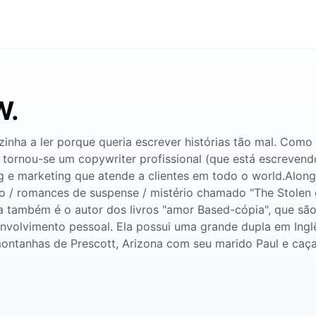
W.
inha a ler porque queria escrever histórias tão mal. Como
 tornou-se um copywriter profissional (que está escrevend
g e marketing que atende a clientes em todo o world.Alon
gico / romances de suspense / mistério chamado "The Stole
a também é o autor dos livros "amor Based-cópia", que sã
envolvimento pessoal. Ela possui uma grande dupla em Ing
ontanhas de Prescott, Arizona com seu marido Paul e caçad