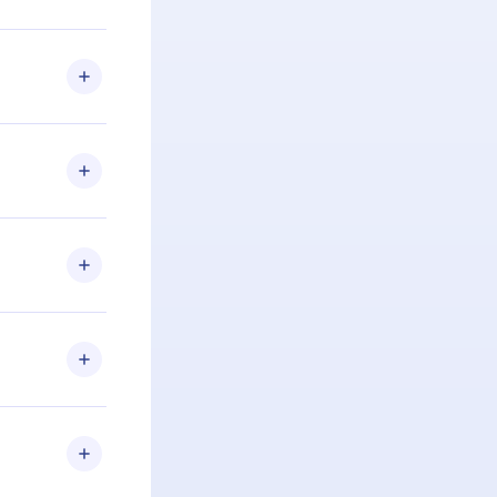
 Se por algum
om nossa
itar o
racia.
 Por
firmar a
 aniversário
 de 2500+
de ler ou
Android e
 também se
ar a
 de cada