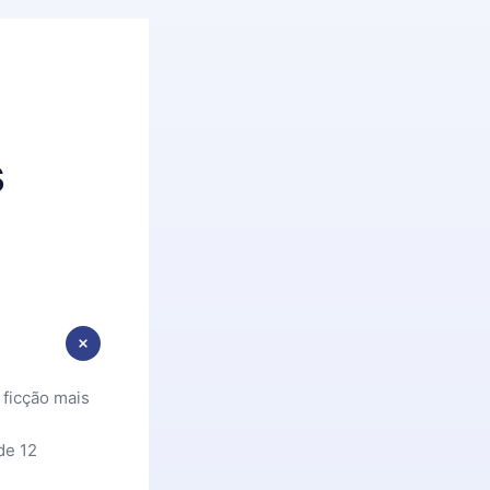
s
 ficção mais
de 12