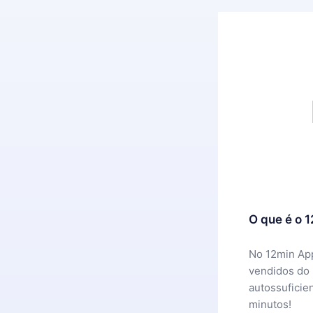
O que é o 
No 12min App
vendidos do
autossuficie
minutos!