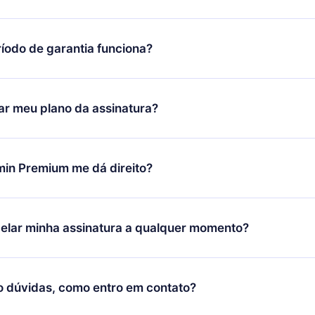
íodo de garantia funciona?
ixar nosso aplicativo e começar a aproveitar nossa biblioteca.
icar satisfeito com nossa plataforma, basta entrar em contato c
r meu plano da assinatura?
porte (
contato@12min.com
) em até 7 dias após a compra e solic
 valor. Você receberá tudo que pagou, sem perguntas ou buroc
udança só se aplicará a partir do próximo período de cobrança.
você decidiu mudar sua assinatura mensal para anual, após con
min Premium me dá direito?
 o plano anual, o novo plano só será aplicado e cobrado após o
 daquele mês.
ium é um plano que te garante acesso a toda nossa biblioteca
oníveis em 3 línguas (Inglês, espanhol e português) que você po
elar minha assinatura a qualquer momento?
quer momento através do nosso aplicativo disponível para iOS, 
Você também pode ler ou ouvir seus títulos favoritos offline e
cida por não renovar sua assinatura do 12min, você pode cancel
 um quiz de perguntas para te ajudar a fixar o conteúdo no final
ento e o próximo ciclo de cobrança não ocorrerá.
o dúvidas, como entro em contato?