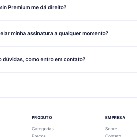
você decidiu mudar sua assinatura mensal para anual, após con
min Premium me dá direito?
 o plano anual, o novo plano só será aplicado e cobrado após o
 daquele mês.
ium é um plano que te garante acesso a toda nossa biblioteca
oníveis em 3 línguas (Inglês, espanhol e português) que você po
elar minha assinatura a qualquer momento?
quer momento através do nosso aplicativo disponível para iOS, 
Você também pode ler ou ouvir seus títulos favoritos offline e
cida por não renovar sua assinatura do 12min, você pode cancel
 um quiz de perguntas para te ajudar a fixar o conteúdo no final
ento e o próximo ciclo de cobrança não ocorrerá.
o dúvidas, como entro em contato?
re para entrar em contato por
support@12min.com
.
PRODUTO
EMPRESA
Categorias
Sobre
Preços
Contato