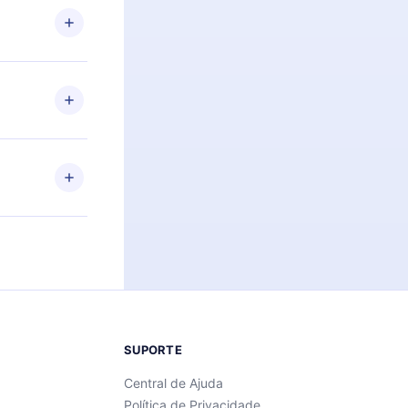
firmar a
 aniversário
 de 2500+
de ler ou
Android e
 também se
ar a
 de cada
SUPORTE
Central de Ajuda
Política de Privacidade