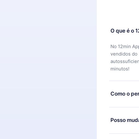
O que é o 
No 12min App
vendidos do
autossuficie
minutos!
Como o per
Você pode ba
motivo não f
Posso muda
equipe de su
reembolso do
Sim, mas a m