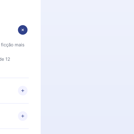
 ficção mais
de 12
 Se por algum
om nossa
itar o
racia.
 Por