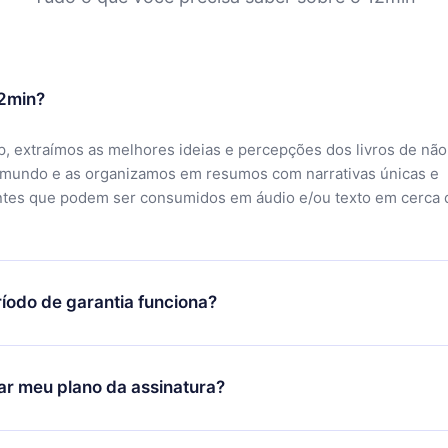
12min?
, extraímos as melhores ideias e percepções dos livros de não
 mundo e as organizamos em resumos com narrativas únicas e
ntes que podem ser consumidos em áudio e/ou texto em cerca 
íodo de garantia funciona?
ixar nosso aplicativo e começar a aproveitar nossa biblioteca.
icar satisfeito com nossa plataforma, basta entrar em contato c
r meu plano da assinatura?
porte (
contato@12min.com
) em até 7 dias após a compra e solic
 valor. Você receberá tudo que pagou, sem perguntas ou buroc
udança só se aplicará a partir do próximo período de cobrança.