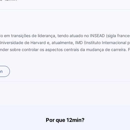
do em transições de liderança, tendo atuado no INSEAD (sigla france
Universidade de Harvard e, atualmente, IMD (Instituto Internacional
nder sobre controlar os aspectos centrais da mudança de carreira. F
 três meses transcorram satisfatoriamente, de modo a obter os resul
on
Por que 12min?