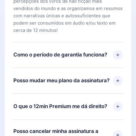
percepções dos livros de não ficção mais
vendidos do mundo e as organizamos em resumos
com narrativas únicas e autossuficientes que
podem ser consumidos em áudio e/ou texto em
cerca de 12 minutos!
Como o período de garantia funciona?
Você pode baixar nosso aplicativo e começar a
aproveitar nossa biblioteca. Se por algum motivo
Posso mudar meu plano da assinatura?
não ficar satisfeito com nossa plataforma, basta
entrar em contato com nossa equipe de suporte
Sim, mas a mudança só se aplicará a partir do
(
contato@12min.com
) em até 7 dias após a compra
próximo período de cobrança. Por exemplo, se
O que o 12min Premium me dá direito?
e solicitar o reembolso do valor. Você receberá
você decidiu mudar sua assinatura mensal para
tudo que pagou, sem perguntas ou burocracia.
anual, após confirmar a mudança para o plano
O 12min Premium é um plano que te garante
anual, o novo plano só será aplicado e cobrado
acesso a toda nossa biblioteca de 2500+ títulos
Posso cancelar minha assinatura a
após o aniversário de cobrança daquele mês.