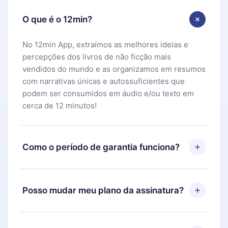
O que é o 12min?
No 12min App, extraímos as melhores ideias e
percepções dos livros de não ficção mais
vendidos do mundo e as organizamos em resumos
com narrativas únicas e autossuficientes que
podem ser consumidos em áudio e/ou texto em
cerca de 12 minutos!
Como o período de garantia funciona?
Você pode baixar nosso aplicativo e começar a
aproveitar nossa biblioteca. Se por algum motivo
Posso mudar meu plano da assinatura?
não ficar satisfeito com nossa plataforma, basta
entrar em contato com nossa equipe de suporte
Sim, mas a mudança só se aplicará a partir do
(
contato@12min.com
) em até 7 dias após a compra
próximo período de cobrança. Por exemplo, se