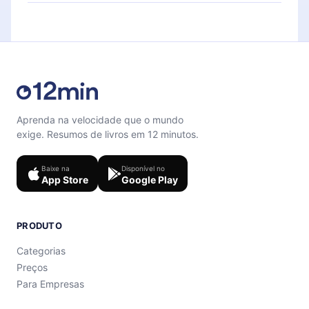
Sinta-se livre para entrar em contato por
microbook.
support@12min.com
.
Aprenda na velocidade que o mundo
exige. Resumos de livros em 12 minutos.
Baixe na
Disponível no
App Store
Google Play
PRODUTO
Categorias
Preços
Para Empresas