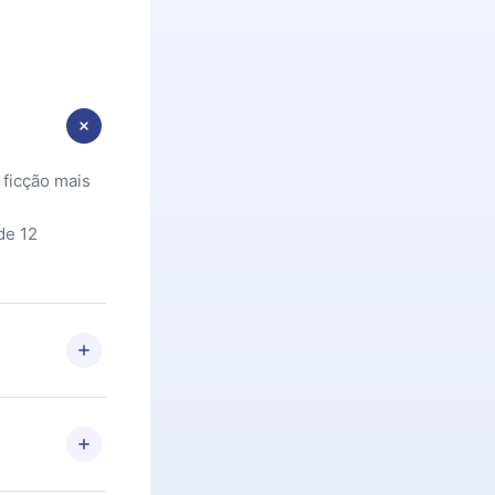
 ficção mais
de 12
 Se por algum
om nossa
itar o
racia.