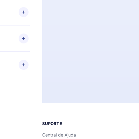
 Por
firmar a
 aniversário
 de 2500+
de ler ou
Android e
 também se
ar a
 de cada
SUPORTE
Central de Ajuda