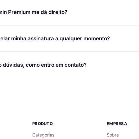
udança só se aplicará a partir do próximo período de cobrança.
você decidiu mudar sua assinatura mensal para anual, após con
min Premium me dá direito?
 o plano anual, o novo plano só será aplicado e cobrado após o
 daquele mês.
ium é um plano que te garante acesso a toda nossa biblioteca
oníveis em 3 línguas (Inglês, espanhol e português) que você po
elar minha assinatura a qualquer momento?
quer momento através do nosso aplicativo disponível para iOS, 
Você também pode ler ou ouvir seus títulos favoritos offline e
cida por não renovar sua assinatura do 12min, você pode cancel
 um quiz de perguntas para te ajudar a fixar o conteúdo no final
ento e o próximo ciclo de cobrança não ocorrerá.
o dúvidas, como entro em contato?
re para entrar em contato por
support@12min.com
.
PRODUTO
EMPRESA
Categorias
Sobre