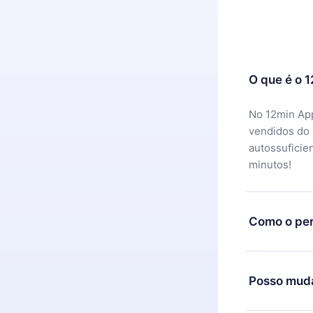
O que é o 
No 12min App
vendidos do
autossuficie
minutos!
Como o per
Você pode ba
motivo não f
Posso muda
equipe de su
reembolso do