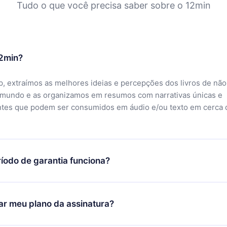
Tudo o que você precisa saber sobre o 12min
12min?
, extraímos as melhores ideias e percepções dos livros de não
 mundo e as organizamos em resumos com narrativas únicas e
ntes que podem ser consumidos em áudio e/ou texto em cerca 
íodo de garantia funciona?
ixar nosso aplicativo e começar a aproveitar nossa biblioteca.
icar satisfeito com nossa plataforma, basta entrar em contato c
r meu plano da assinatura?
porte (
contato@12min.com
) em até 7 dias após a compra e solic
 valor. Você receberá tudo que pagou, sem perguntas ou buroc