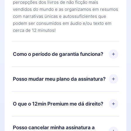
percepções dos livros de não ficção mais
vendidos do mundo e as organizamos em resumos
com narrativas únicas e autossuficientes que
podem ser consumidos em áudio e/ou texto em
cerca de 12 minutos!
Como o período de garantia funciona?
Você pode baixar nosso aplicativo e começar a
aproveitar nossa biblioteca. Se por algum motivo
Posso mudar meu plano da assinatura?
não ficar satisfeito com nossa plataforma, basta
entrar em contato com nossa equipe de suporte
Sim, mas a mudança só se aplicará a partir do
(
contato@12min.com
) em até 7 dias após a compra
próximo período de cobrança. Por exemplo, se
O que o 12min Premium me dá direito?
e solicitar o reembolso do valor. Você receberá
você decidiu mudar sua assinatura mensal para
tudo que pagou, sem perguntas ou burocracia.
anual, após confirmar a mudança para o plano
O 12min Premium é um plano que te garante
anual, o novo plano só será aplicado e cobrado
acesso a toda nossa biblioteca de 2500+ títulos
Posso cancelar minha assinatura a
após o aniversário de cobrança daquele mês.