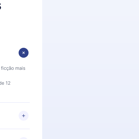
s
 ficção mais
de 12
 Se por algum
om nossa