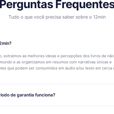
Perguntas Frequente
Tudo o que você precisa saber sobre o 12min
12min?
, extraímos as melhores ideias e percepções dos livros de não
 mundo e as organizamos em resumos com narrativas únicas e
ntes que podem ser consumidos em áudio e/ou texto em cerca 
íodo de garantia funciona?
ixar nosso aplicativo e começar a aproveitar nossa biblioteca.
icar satisfeito com nossa plataforma, basta entrar em contato c