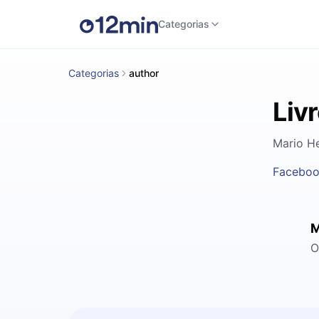
Categorias
Categorias
author
Liv
Mario He
Facebo
M
O