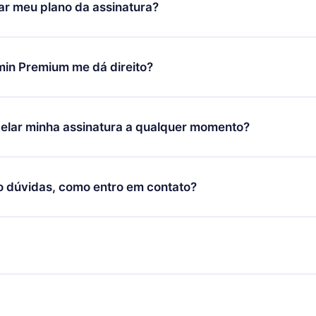
r meu plano da assinatura?
porte (
contato@12min.com
) em até 7 dias após a compra e solic
 valor. Você receberá tudo que pagou, sem perguntas ou buroc
udança só se aplicará a partir do próximo período de cobrança.
você decidiu mudar sua assinatura mensal para anual, após con
min Premium me dá direito?
 o plano anual, o novo plano só será aplicado e cobrado após o
 daquele mês.
ium é um plano que te garante acesso a toda nossa biblioteca
oníveis em 3 línguas (Inglês, espanhol e português) que você po
elar minha assinatura a qualquer momento?
quer momento através do nosso aplicativo disponível para iOS, 
Você também pode ler ou ouvir seus títulos favoritos offline e
cida por não renovar sua assinatura do 12min, você pode cancel
 um quiz de perguntas para te ajudar a fixar o conteúdo no final
ento e o próximo ciclo de cobrança não ocorrerá.
o dúvidas, como entro em contato?
re para entrar em contato por
support@12min.com
.