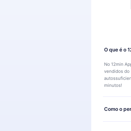
O que é o 
No 12min App
vendidos do
autossuficie
minutos!
Como o per
Você pode ba
motivo não f