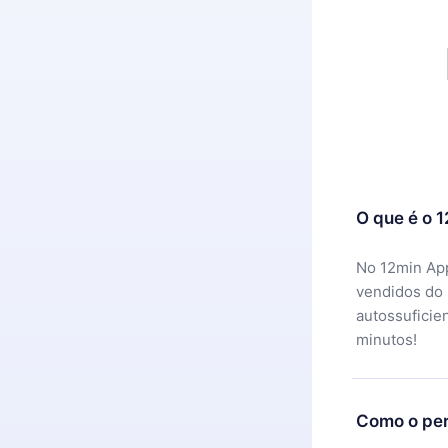
O que é o 
No 12min App
vendidos do
autossuficie
minutos!
Como o per