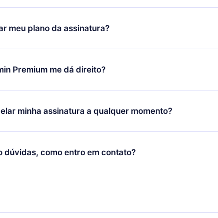
ixar nosso aplicativo e começar a aproveitar nossa biblioteca.
icar satisfeito com nossa plataforma, basta entrar em contato c
r meu plano da assinatura?
porte (
contato@12min.com
) em até 7 dias após a compra e solic
 valor. Você receberá tudo que pagou, sem perguntas ou buroc
udança só se aplicará a partir do próximo período de cobrança.
você decidiu mudar sua assinatura mensal para anual, após con
min Premium me dá direito?
 o plano anual, o novo plano só será aplicado e cobrado após o
 daquele mês.
ium é um plano que te garante acesso a toda nossa biblioteca
oníveis em 3 línguas (Inglês, espanhol e português) que você po
elar minha assinatura a qualquer momento?
quer momento através do nosso aplicativo disponível para iOS, 
Você também pode ler ou ouvir seus títulos favoritos offline e
cida por não renovar sua assinatura do 12min, você pode cancel
 um quiz de perguntas para te ajudar a fixar o conteúdo no final
ento e o próximo ciclo de cobrança não ocorrerá.
o dúvidas, como entro em contato?
re para entrar em contato por
support@12min.com
.