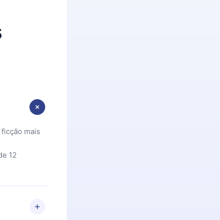
s
 ficção mais
de 12