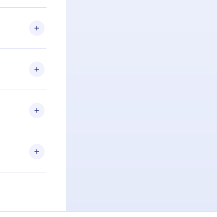
 Se por algum
om nossa
itar o
racia.
 Por
firmar a
 aniversário
 de 2500+
de ler ou
Android e
 também se
ar a
 de cada