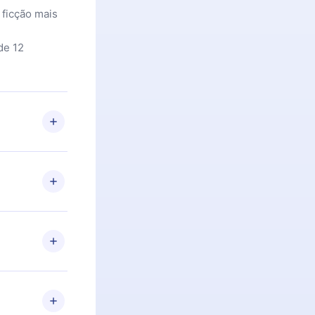
 ficção mais
de 12
 Se por algum
om nossa
itar o
racia.
 Por
firmar a
 aniversário
 de 2500+
de ler ou
Android e