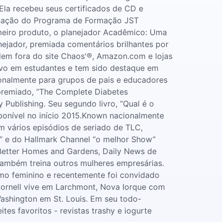
Ela recebeu seus certificados de CD e
aduação do Programa de Formação JST
imeiro produto, o planejador Acadêmico: Uma
ejador, premiada comentários brilhantes por
rdem fora do site Chaos'®, Amazon.com e lojas
ivo em estudantes e tem sido destaque em
cionalmente para grupos de pais e educadores
 premiado, “The Complete Diabetes
 Publishing. Seu segundo livro, “Qual é o
ponível no início 2015.Known nacionalmente
 vários episódios de seriado de TLC,
TV” e do Hallmark Channel “o melhor Show”
Better Homes and Gardens, Daily News de
também treina outros mulheres empresárias.
mo feminino e recentemente foi convidado
Cornell vive em Larchmont, Nova Iorque com
Washington em St. Louis. Em seu todo-
es favoritos - revistas trashy e iogurte