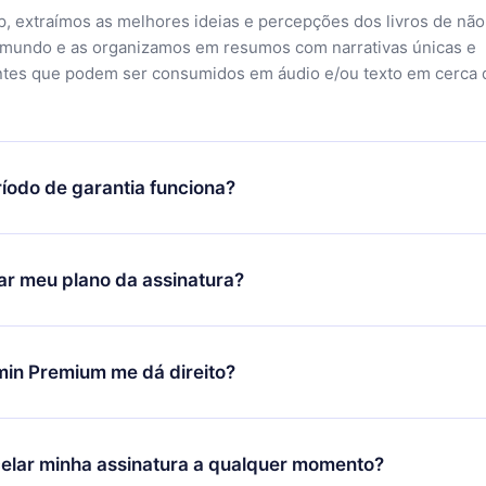
, extraímos as melhores ideias e percepções dos livros de não
 mundo e as organizamos em resumos com narrativas únicas e
ntes que podem ser consumidos em áudio e/ou texto em cerca 
íodo de garantia funciona?
ixar nosso aplicativo e começar a aproveitar nossa biblioteca.
icar satisfeito com nossa plataforma, basta entrar em contato c
r meu plano da assinatura?
porte (
contato@12min.com
) em até 7 dias após a compra e solic
 valor. Você receberá tudo que pagou, sem perguntas ou buroc
udança só se aplicará a partir do próximo período de cobrança.
você decidiu mudar sua assinatura mensal para anual, após con
min Premium me dá direito?
 o plano anual, o novo plano só será aplicado e cobrado após o
 daquele mês.
ium é um plano que te garante acesso a toda nossa biblioteca
oníveis em 3 línguas (Inglês, espanhol e português) que você po
elar minha assinatura a qualquer momento?
quer momento através do nosso aplicativo disponível para iOS, 