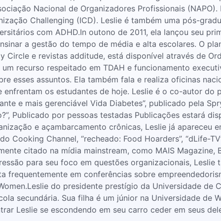
sociação Nacional de Organizadores Profissionais (NAPO). 
ganização Challenging (ICD). Leslie é também uma pós-gr
versitários com ADHD.In outono de 2011, ela lançou seu pr
inar a gestão do tempo de média e alta escolares. O plan
 Circle e revistas additude, está disponível através de O
o um recurso respeitado em TDAH e funcionamento execut
bre esses assuntos. Ela também fala e realiza oficinas na
 enfrentam os estudantes de hoje. Leslie é o co-autor do
te e mais gerenciável Vida Diabetes”, publicado pela Spry
”, Publicado por pessoas testadas Publicações estará dis
nização e açambarcamento crônicas, Leslie já apareceu em
ão do Cooking Channel, “recheado: Food Hoarders”, “dLife-
emente citado na mídia mainstream, como MAIS Magazine, 
ressão para seu foco em questões organizacionais, Leslie 
nta frequentemente em conferências sobre empreendedoris
omen.Leslie do presidente prestígio da Universidade de 
cola secundária. Sua filha é um júnior na Universidade de 
ar Leslie se escondendo em seu carro ceder em seus deleit