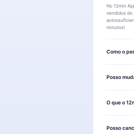
No 12min App
vendidos do
autossuficie
minutos!
Como o per
Você pode ba
motivo não f
Posso muda
equipe de su
reembolso do
Sim, mas a m
exemplo, se 
O que o 12
mudança para
de cobrança
O 12min Prem
títulos disp
Posso canc
ouvir a qual