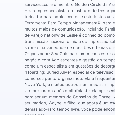
services.Leslie é membro Golden Circle da As
Hoarding especialista do Instituto de Desor
treinador para adolescentes e estudantes uni
Ferramenta Para Tempo Management®, para ens
muitos meios de comunicação, incluindo Family
de varejo nationwide.Leslie é conhecido com
transmissão nacional e mídia de impressão so
sobre uma variedade de questões e temas que
Organizador: Seu Guia para um menos estressan
negócio com Adolescentes e gestão do tempo?
como um especialista em questões de desorga
“Hoarding: Buried Alive”, especial de televis
como seu perito organizando. Ela é frequent
Nova York, e muitos outros além media.In imp
Um procurado após o altofalante, ela aprese
para ser um membro do Conselho de Cornell W
seu marido, Wayne, e filho, que agora é um es
demasiado-raro tempo livre, você pode encontr