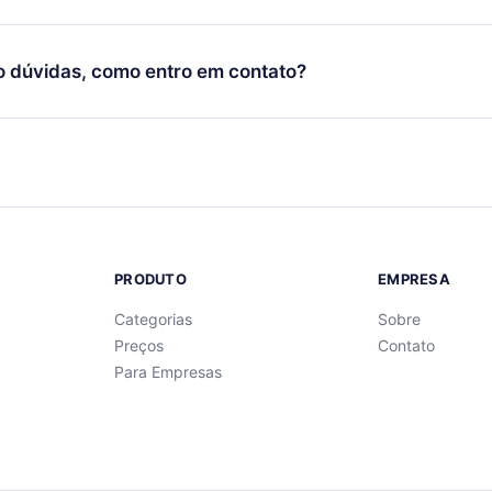
Você também pode ler ou ouvir seus títulos favoritos offline e
cida por não renovar sua assinatura do 12min, você pode cancel
 um quiz de perguntas para te ajudar a fixar o conteúdo no final
ento e o próximo ciclo de cobrança não ocorrerá.
o dúvidas, como entro em contato?
re para entrar em contato por
support@12min.com
.
PRODUTO
EMPRESA
Categorias
Sobre
Preços
Contato
Para Empresas