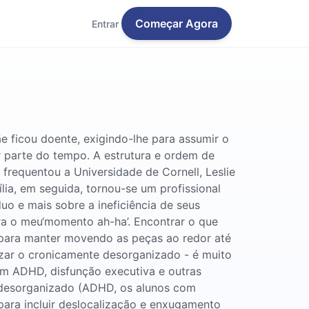
Começar Agora
Entrar
ãe ficou doente, exigindo-lhe para assumir o
or parte do tempo. A estrutura e ordem de
requentou a Universidade de Cornell, Leslie
a, em seguida, tornou-se um profissional
o e mais sobre a ineficiência de seus
era o meu‘momento ah-ha’. Encontrar o que
e para manter movendo as peças ao redor até
izar o cronicamente desorganizado - é muito
om ADHD, disfunção executiva e outras
 desorganizado (ADHD, os alunos com
ra incluir deslocalização e enxugamento