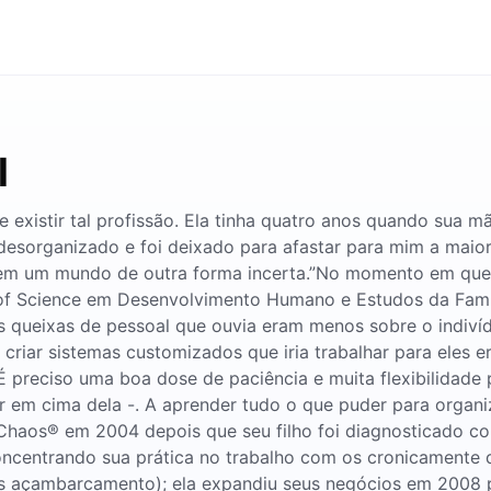
l
 existir tal profissão. Ela tinha quatro anos quando sua m
r desorganizado e foi deixado para afastar para mim a mai
 em um mundo de outra forma incerta.”No momento em que f
of Science em Desenvolvimento Humano e Estudos da Famíli
 queixas de pessoal que ouvia eram menos sobre o indivídu
criar sistemas customizados que iria trabalhar para eles 
É preciso uma boa dose de paciência e muita flexibilidad
car em cima dela -. A aprender tudo o que puder para organ
 Chaos® em 2004 depois que seu filho foi diagnosticado c
oncentrando sua prática no trabalho com os cronicamente
açambarcamento); ela expandiu seus negócios em 2008 pa