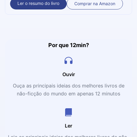
mudança que temos aqui neste microbook. Rompa seus
Ler o resumo do livro
Comprar na Amazon
próprios limites e crenças, reerga-se como uma nova
pessoa depois deste livro.
Por que 12min?
Ouvir
Ouça as principais ideias dos melhores livros de
não-ficção do mundo em apenas 12 minutos
Ler
Leia as principais ideias dos melhores livros de não-