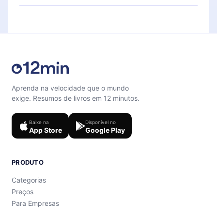
para te ajudar a fixar o conteúdo no final de cada
Sinta-se livre para entrar em contato por
microbook.
support@12min.com
.
Aprenda na velocidade que o mundo
exige. Resumos de livros em 12 minutos.
Baixe na
Disponível no
App Store
Google Play
PRODUTO
Categorias
Preços
Para Empresas