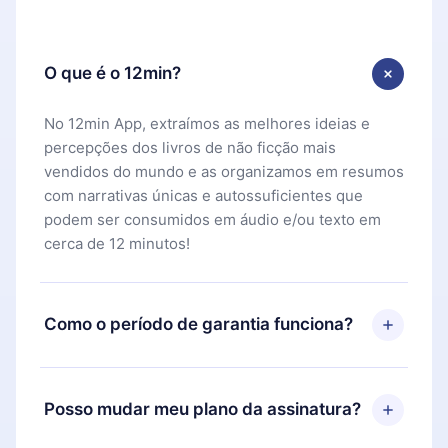
O que é o 12min?
No 12min App, extraímos as melhores ideias e
percepções dos livros de não ficção mais
vendidos do mundo e as organizamos em resumos
com narrativas únicas e autossuficientes que
podem ser consumidos em áudio e/ou texto em
cerca de 12 minutos!
Como o período de garantia funciona?
Você pode baixar nosso aplicativo e começar a
aproveitar nossa biblioteca. Se por algum motivo
Posso mudar meu plano da assinatura?
não ficar satisfeito com nossa plataforma, basta
entrar em contato com nossa equipe de suporte