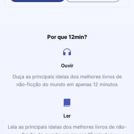
envolvem o sucesso de cada empreendedor. Aqui, os
investidores da Astella Investimentos, através de uma
linguagem super acessível, mostram como construir
grandes negócios e alcançar o sucesso pretendido.
Por que 12min?
Ouvir
Ouça as principais ideias dos melhores livros de
não-ficção do mundo em apenas 12 minutos
Ler
Leia as principais ideias dos melhores livros de não-