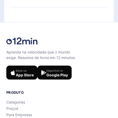
para te ajudar a fixar o conteúdo no final de cada
Sinta-se livre para entrar em contato por
microbook.
support@12min.com
.
Aprenda na velocidade que o mundo
exige. Resumos de livros em 12 minutos.
Baixe na
Disponível no
App Store
Google Play
PRODUTO
Categorias
Preços
Para Empresas